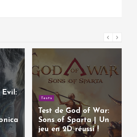
Tests
Test de Hail to the
Rainbow | Une
War:
aventure post-
| Un
apocalyptique
!
excellente !