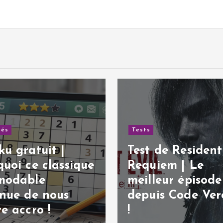
de Resident Evil:
Tests
iem | Le
eur épisode
Test de God of 
is Code Veronica
Sons of Sparta 
jeu en 2D réussi 