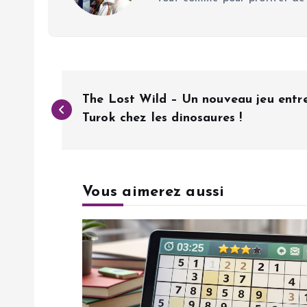
N
The Lost Wild – Un nouveau jeu entre
a
Turok chez les dinosaures !
v
Vous aimerez aussi
i
g
a