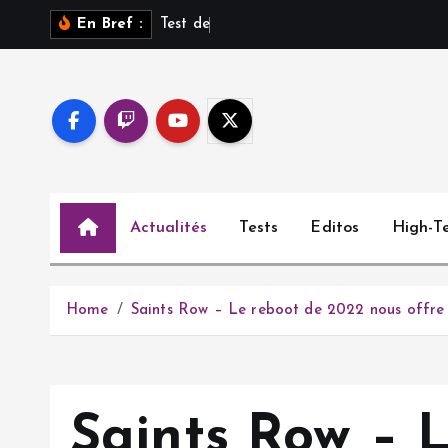
S
T
e
s
t
d
e
S
a
r
o
s
s
u
r
En Bref :
k
i
p
t
o
c
o
Actualités
Tests
Editos
High-T
n
t
e
n
Home
Saints Row – Le reboot de 2022 nous offre
t
Saints Row – 