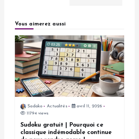
a
Vous aimerez aussi
t
i
o
n
d
e
Sadako
Actualités
avril 11, 2026
11794 views
l
Sudoku gratuit | Pourquoi ce
’
classique indémodable continue