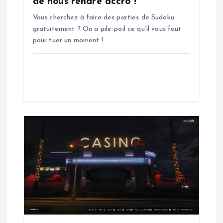
de nous rendre accro !
a
Vous cherchez à faire des parties de Sudoku
gratuitement ? On a pile-poil ce qu’il vous faut
r
pour tuer un moment !
t
i
c
l
e