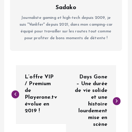
Sadako
Journaliste gaming et high-tech depuis 2009, je
suis "Vanlifer" depuis 2021, dans mon camping-car
équipé pour travailler sur les routes tout comme
pour profiter de bons moments de détente !
N
L’offre VIP
Days Gone
a
/ Premium
– Une durée
de
de vie solide
Playerone.tv
et une
v
évolue en
histoire
2019 !
lourdement
i
mise en
scène
g