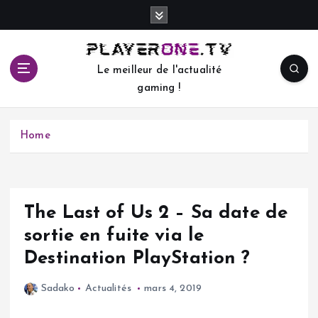
S
k
i
p
Le meilleur de l'actualité
t
gaming !
o
c
o
Home
n
t
e
n
t
The Last of Us 2 – Sa date de
sortie en fuite via le
Destination PlayStation ?
Sadako
Actualités
mars 4, 2019