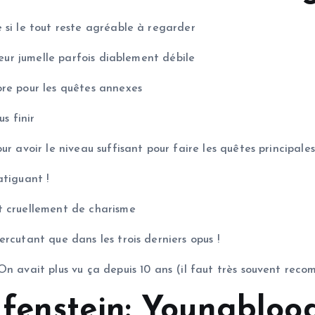
 si le tout reste agréable à regarder
oeur jumelle parfois diablement débile
ore pour les quêtes annexes
s finir
r avoir le niveau suffisant pour faire les quêtes principales
atiguant !
t cruellement de charisme
rcutant que dans les trois derniers opus !
On avait plus vu ça depuis 10 ans (il faut très souvent rec
fenstein: Youngblood