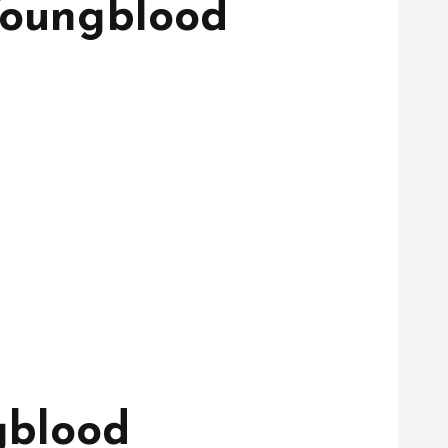
Youngblood
gblood