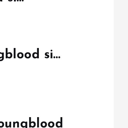
gblood si…
 Youngblood