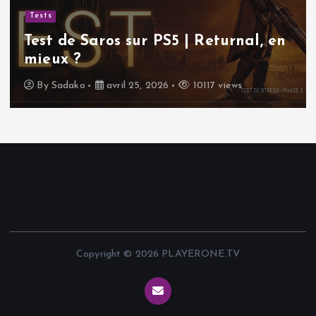
Sudoku gratuit | Pourquoi ce
n
classique indémodable continue de
nous rendre accro !
By
Sadako
avril 11, 2026
11622 views
Copyright © 2026 PLAYERONE.TV