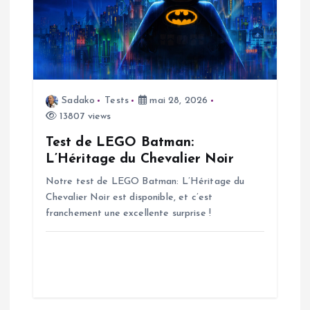
i
o
n
Sadako
Tests
mai 28, 2026
d
13807 views
Test de LEGO Batman:
e
L’Héritage du Chevalier Noir
Notre test de LEGO Batman: L’Héritage du
l
Chevalier Noir est disponible, et c’est
franchement une excellente surprise !
’
a
r