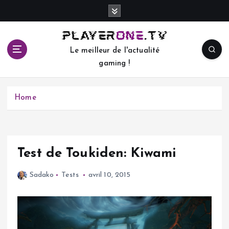
S
k
i
p
Le meilleur de l'actualité
t
gaming !
o
c
o
Home
n
t
e
n
t
Test de Toukiden: Kiwami
Sadako
Tests
avril 10, 2015