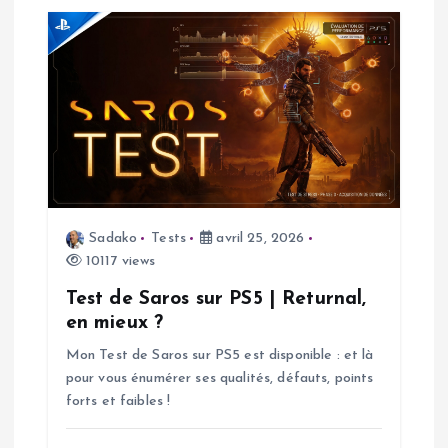
t
i
c
l
e
Sadako
Tests
avril 25, 2026
10117 views
Test de Saros sur PS5 | Returnal,
en mieux ?
Mon Test de Saros sur PS5 est disponible : et là
pour vous énumérer ses qualités, défauts, points
forts et faibles !