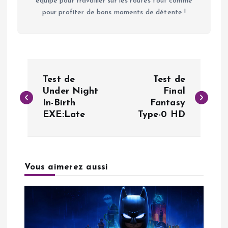
équipé pour travailler sur les routes tout comme
pour profiter de bons moments de détente !
N
Test de
Test de
a
Under Night
Final
In-Birth
Fantasy
EXE:Late
Type-0 HD
v
i
g
Vous aimerez aussi
a
t