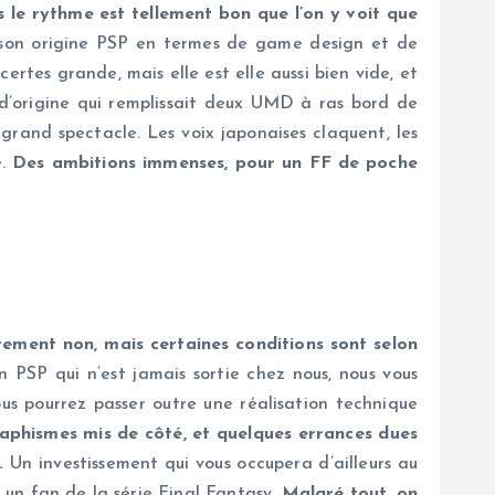
 le rythme est tellement bon que l’on y voit que
e son origine PSP en termes de game design et de
rtes grande, mais elle est elle aussi bien vide, et
d’origine qui remplissait deux UMD à ras bord de
grand spectacle. Les voix japonaises claquent, les
é.
Des ambitions immenses, pour un FF de poche
ement non, mais certaines conditions sont selon
 PSP qui n’est jamais sortie chez nous, nous vous
ous pourrez passer outre une réalisation technique
raphismes mis de côté, et quelques errances dues
.
Un investissement qui vous occupera d’ailleurs au
 un fan de la série Final Fantasy.
Malgré tout, on