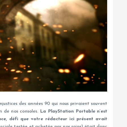
 injustices des années 90 qui nous privaient souvent
n de nos consoles.
La PlayStation Portable n’est
nce, défi que votre rédacteur ici présent avait
rciale testée et achetée par nos soins) était donc