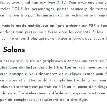
emps avec Final Fantasy Type-0 HD. Pour avoir une chance d
t leveler TOUS les personnages, passer beaucoup de temp
isir le bon trio pour les missions qui ne réclament pas tou
, mais le mode multijoueur en ligne présent sur PSP a t
endront vous prêter main forte dans les combats. Si leur I.
comme un petit plus qui ne remplacera jamais des joueurs hum
e Salons
ait remarqué, outre ses graphismes à tomber par terre sur P
ay bien distinctes dans le titre, toutes rythmées par
sion principale, vous disposerez de quelques heures pour 
ou encore aller étudier dans l’amphithéatre de la fac pour 
ipales se transforment parfois en RTS où le joueur doit dirig
ar la suite. Particulièrement difficiles à comprendre et à m
 parfois complexes qui requièrent de la stratégie.