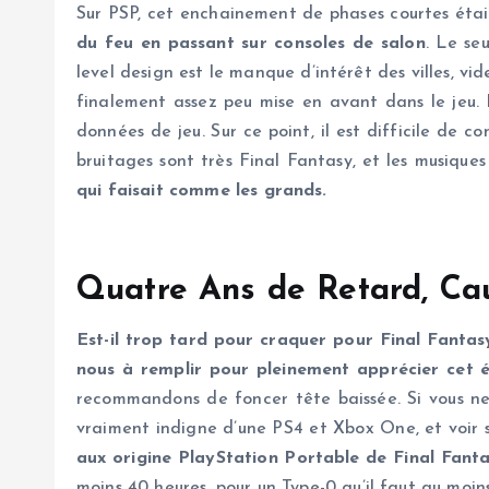
Sur PSP, cet enchainement de phases courtes ét
du feu en passant sur consoles de salon
. Le se
level design est le manque d’intérêt des villes, v
finalement assez peu mise en avant dans le jeu.
données de jeu. Sur ce point, il est difficile de
bruitages sont très Final Fantasy, et les musiques
qui faisait comme les grands.
Quatre Ans de Retard, C
Est-il trop tard pour craquer pour Final Fanta
nous à remplir pour pleinement apprécier cet é
recommandons de foncer tête baissée. Si vous ne c
vraiment indigne d’une PS4 et Xbox One, et voir 
aux origine PlayStation Portable de Final Fant
moins 40 heures, pour un Type-0 qu’il faut au moin