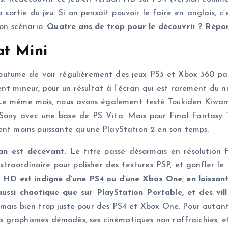
 sortie du jeu. Si on pensait pouvoir le faire en anglais, c
son scénario.
Quatre ans de trop pour le découvrir ? Répon
at Mini
coutume de voir régulièrement des jeux PS3 et Xbox 360 par
nt mineur, pour un résultat à l’écran qui est rarement du 
 même mois, nous avons également testé Toukiden Kiwami s
e Sony avec une base de PS Vita. Mais pour Final Fantasy 
ent moins puissante qu’une PlayStation 2 en son temps.
ran est décevant.
Le titre passe désormais en résolution 
extraordinaire pour polisher des textures PSP, et gonfler l
 HD est indigne d’une PS4 ou d’une Xbox One, en laissan
ussi chaotique que sur PlayStation Portable, et des vill
mais bien trop juste pour des PS4 et Xbox One. Pour autant
 ses graphismes démodés, ses cinématiques non raffraichies, 