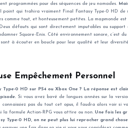
aient programmées pour des séquences de jeu nomades.
Mais
ul point qui trahira vraiment Final Fantasy Type-0 HD d
ides comme tout, et honteusement petites. La mapmonde est ce
 Deux défauts qui sont directement imputables au support 
 condamner Square-Enix. Côté environnement sonore, c’est du 
 sont à écouter en boucle pour leur qualité et leur diversit
ause Empêchement Personnel
sy Type-0 HD sur PS4 ou Xbox One ? La réponse est clair
pisode.
Si vous avez bavé de longues années sur la version
onnaissiez pas du tout cet opus, il faudra alors voir si v
si la formule Action-RPG vous attire ou non.
Une fois les g
asy Type-0 HD, on ne peut plus lui reprocher grand chose
s essayer une fois dans sa vie si vous vous considérez comme