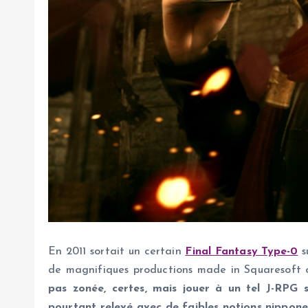
En 2011 sortait un certain
Final Fantasy Type-0
s
de magnifiques productions made in Squaresoft ou
pas zonée, certes, mais jouer à un tel J-RPG s
pourtant relevé avec de faibles notions nippon