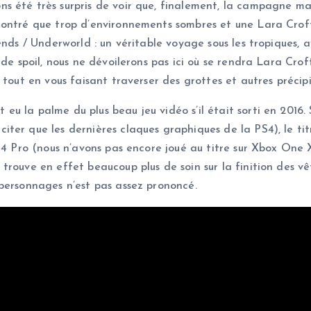
s été très surpris de voir que, finalement, la campagne m
ontré que trop d’environnements sombres et une Lara Croft 
ends / Underworld : un véritable voyage sous les tropiques, a
 de spoil, nous ne dévoilerons pas ici où se rendra Lara Cr
 tout en vous faisant traverser des grottes et autres précipi
u la palme du plus beau jeu vidéo s’il était sorti en 2016
iter que les dernières claques graphiques de la PS4), le ti
4 Pro (nous n’avons pas encore joué au titre sur Xbox One X,
trouve en effet beaucoup plus de soin sur la finition des v
personnages n’est pas assez prononcé.