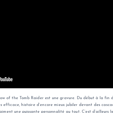
w of the Tomb Raider est une gravure. Du début à la fin du
efficace, histoire d’encore mieux jubiler devant des cascad
aiment une puissante personnalité au tout. C’est d’ailleurs 