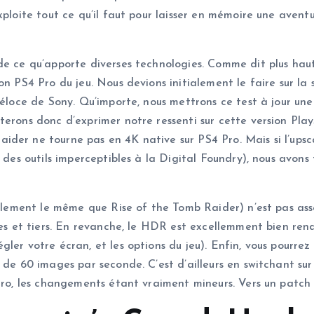
xploite tout ce qu’il faut pour laisser en mémoire une aventu
 de ce qu’apporte diverses technologies. Comme dit plus ha
on PS4 Pro du jeu. Nous devions initialement le faire sur la
véloce de Sony. Qu’importe, nous mettrons ce test à jour une
terons donc d’exprimer notre ressenti sur cette version Play
ider ne tourne pas en 4K native sur PS4 Pro. Mais si l’ups
t des outils imperceptibles à la Digital Foundry), nous avo
iblement le même que Rise of the Tomb Raider) n’est pas ass
rnes et tiers. En revanche, le HDR est excellemment bien ren
ler votre écran, et les options du jeu). Enfin, vous pourre
s de 60 images par seconde. C’est d’ailleurs en switchant su
 Pro, les changements étant vraiment mineurs. Vers un patch 