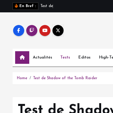
S
T
e
s
t
d
e
S
a
r
o
s
s
u
En Bref :
k
i
p
t
o
c
o
Actualités
Tests
Editos
High-T
n
t
e
n
Home
Test de Shadow of the Tomb Raider
t
Test de Shado