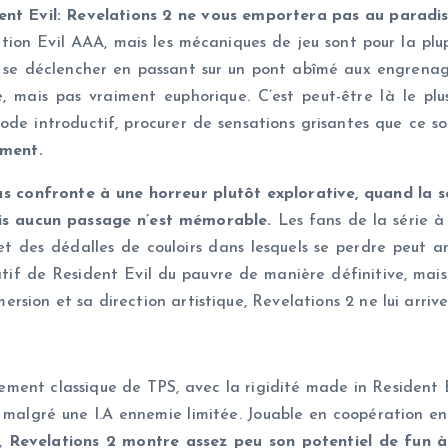
dent Evil: Revelations 2 ne vous emportera pas au paradis
tion Evil AAA, mais les mécaniques de jeu sont pour la pl
va se déclencher en passant sur un pont abîmé aux engrenag
, mais pas vraiment euphorique. C’est peut-être là le plu
sode introductif, procurer de sensations grisantes que ce s
iment.
ous confronte à une horreur plutôt explorative, quand la
ais aucun passage n’est mémorable.
Les fans de la série à
et des dédalles de couloirs dans lesquels se perdre peut arr
tif de Resident Evil du pauvre de manière définitive, mais
sion et sa direction artistique, Revelations 2 ne lui arrive
ment classique de TPS, avec la rigidité made in Resident Ev
al malgré une I.A ennemie limitée. Jouable en coopération en 
),
Revelations 2 montre assez peu son potentiel de fun 