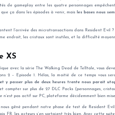
parités de gameplay entre les quatre personnages empêch
x que ça dans les épisodes à venir, mais
les bases nous sem
ésentent l’arrivée des microtransactions dans Resident Evil
e endroit, les cristaux sont inutiles, et la difficulté moye
ie XS
odique avec la série The Walking Dead de Telltale, vous dev
ons 2 – Episode 1. Hélas, la moitié de ce temps vous ser
, et y passer plus de deux heures trente nous parait uto
t compter sur plus de 27 DLC Packs (personnages, cristau
r n’est pas actif sur PC, plateforme décidemment bien mise
 nous gêné pendant notre phase de test de Resident Evil: 
ix FR, les acteurs s’en sortaient très bien. Avec cette suit