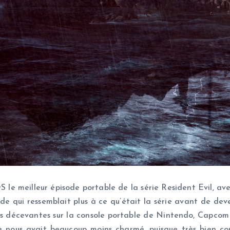
le meilleur épisode portable de la série Resident Evil, ave
e qui ressemblait plus à ce qu’était la série avant de deve
tes décevantes sur la console portable de Nintendo, Capcom 
le nous avait beaucoup moins charmé, puisque très bien 