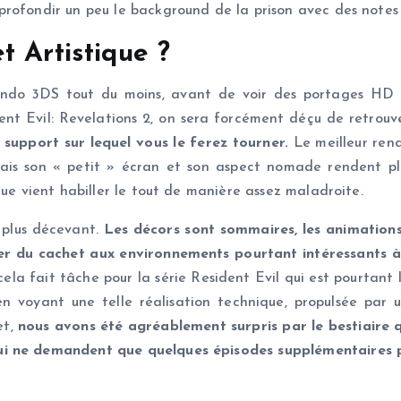
rofondir un peu le background de la prison avec des notes à
t Artistique ?
tendo 3DS tout du moins, avant de voir des portages HD 
ident Evil: Revelations 2, on sera forcément déçu de retro
 support sur lequel vous le ferez tourner.
Le meilleur rend
 mais son « petit » écran et son aspect nomade rendent p
ique vient habiller le tout de manière assez maladroite.
 plus décevant.
Les décors sont sommaires, les animation
er du cachet aux environnements pourtant intéressants à
cela fait tâche pour la série Resident Evil qui est pourtant 
 en voyant une telle réalisation technique, propulsée pa
et,
nous avons été agréablement surpris par le bestiaire 
i ne demandent que quelques épisodes supplémentaires pou