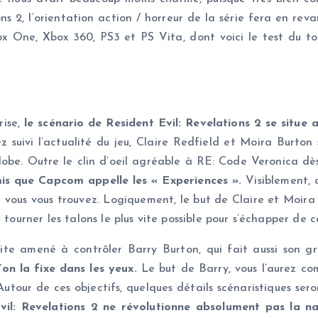
ns 2, l’orientation action / horreur de la série fera en rev
x One, Xbox 360, PS3 et PS Vita, dont voici le test du tou
rise,
le scénario de Resident Evil: Revelations 2 se situe 
 suivi l’actualité du jeu, Claire Redfield et Moira Burton
 globe. Outre le clin d’oeil agréable à RE: Code Veronica d
mis que Capcom appelle les « Experiences ».
Visiblement, c
t où vous vous trouvez. Logiquement, le but de Claire et Moir
e tourner les talons le plus vite possible pour s’échapper d
uite amené à contrôler Barry Burton, qui fait aussi son 
on la fixe dans les yeux.
Le but de Barry, vous l’aurez comp
… Autour de ces objectifs, quelques détails scénaristiques s
vil: Revelations 2 ne révolutionne absolument pas la nar