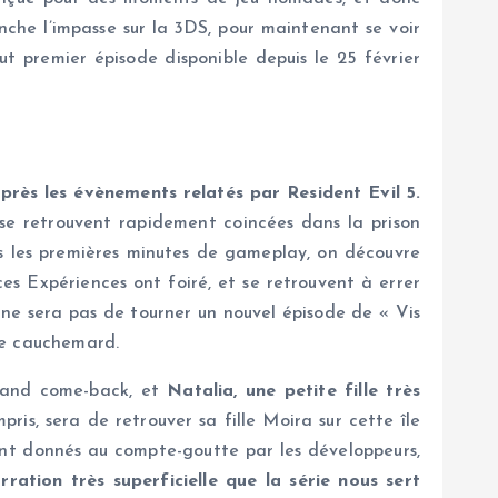
anche l’impasse sur la 3DS, pour maintenant se voir
t premier épisode disponible depuis le 25 février
après les évènements relatés par Resident Evil 5.
 se retrouvent rapidement coincées dans la prison
ès les premières minutes de gameplay, on découvre
es Expériences ont foiré, et se retrouvent à errer
a ne sera pas de tourner un nouvel épisode de « Vis
e ce cauchemard.
grand come-back, et
Natalia, une petite fille très
ris, sera de retrouver sa fille Moira sur cette île
eront donnés au compte-goutte par les développeurs,
ration très superficielle que la série nous sert