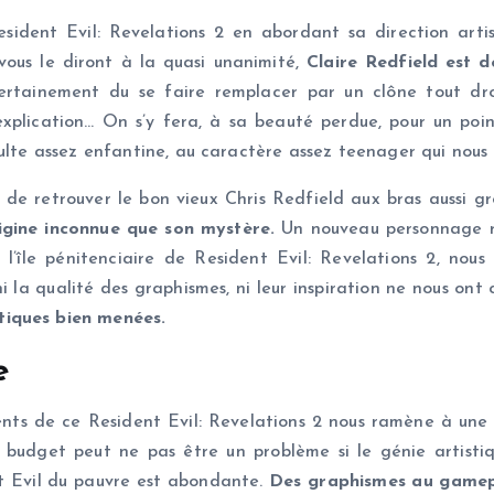
dent Evil: Revelations 2 en abordant sa direction artist
vous le diront à la quasi unanimité,
Claire Redfield est 
ertainement du se faire remplacer par un clône tout droi
xplication… On s’y fera, à sa beauté perdue, pour un poi
dulte assez enfantine, au caractère assez teenager qui nous 
 de retrouver le bon vieux Chris Redfield aux bras aussi gro
igine inconnue que son mystère.
Un nouveau personnage réu
l’île pénitenciaire de Resident Evil: Revelations 2, nou
ni la qualité des graphismes, ni leur inspiration ne nous on
tiques bien menées.
e
ents de ce Resident Evil: Revelations 2 nous ramène à une d
 budget peut ne pas être un problème si le génie artistiq
ent Evil du pauvre est abondante.
Des graphismes au gamepl