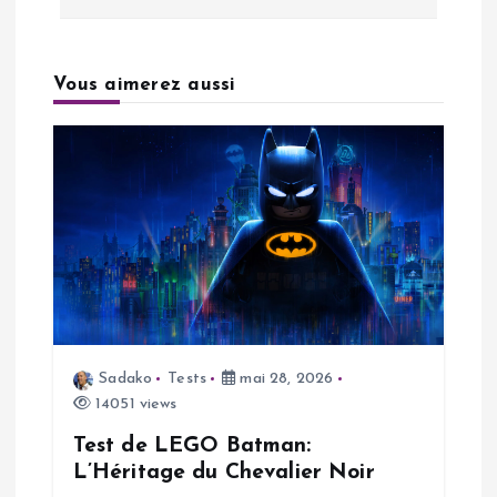
v
i
Vous aimerez aussi
g
a
t
i
o
n
Sadako
Tests
mai 28, 2026
14051 views
d
Test de LEGO Batman:
L’Héritage du Chevalier Noir