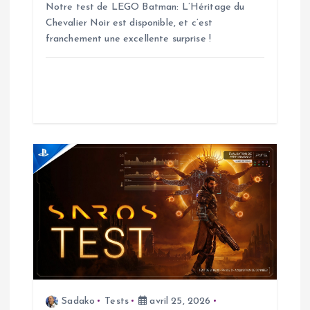
e
Notre test de LEGO Batman: L’Héritage du
Chevalier Noir est disponible, et c’est
l
franchement une excellente surprise !
’
a
r
t
i
c
l
e
Sadako
Tests
avril 25, 2026