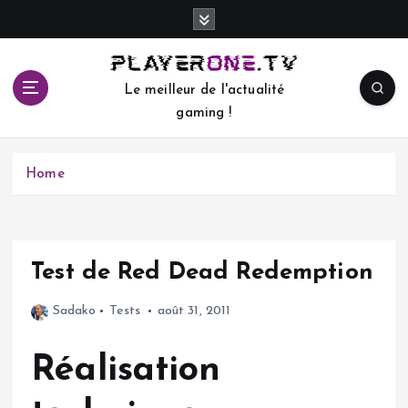
S
k
i
p
Le meilleur de l'actualité
t
gaming !
o
c
o
Home
n
t
e
n
t
Test de Red Dead Redemption
Sadako
Tests
août 31, 2011
Réalisation