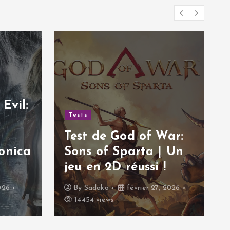
Tests
Test de Hail to the
Rainbow | Une
of War:
aventure post-
ta | Un
apocalyptique
si !
excellente !
er 27, 2026
By
Sadako
décembre 18, 2025
19425 views