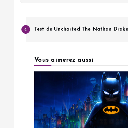
N
Test de Uncharted The Nathan Drake
a
v
Vous aimerez aussi
i
g
a
t