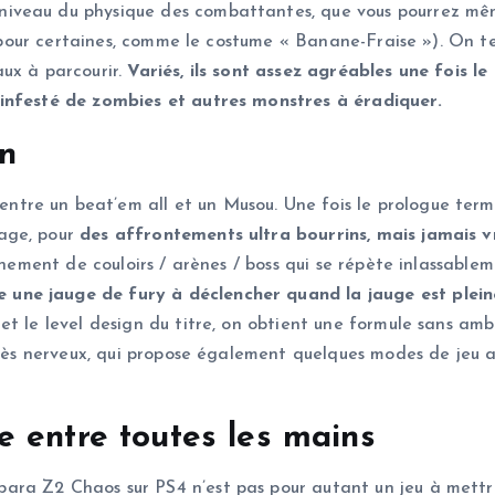
iveau du physique des combattantes, que vous pourrez mêm
les pour certaines, comme le costume « Banane-Fraise »). On
ux à parcourir.
Variés, ils sont assez agréables une fois le
 infesté de zombies et autres monstres à éradiquer.
in
re un beat’em all et un Musou. Une fois le prologue termin
age, pour
des affrontements ultra bourrins, mais jamais vra
inement de couloirs / arènes / boss qui se répète inlassable
une jauge de fury à déclencher quand la jauge est pleine
t le level design du titre, on obtient une formule sans amb
très nerveux, qui propose également quelques modes de jeu a
 entre toutes les mains
ra Z2 Chaos sur PS4 n’est pas pour autant un jeu à mettre