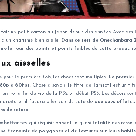
ait un petit carton au Japon depuis des années. Avec des h
 a un charisme bien à elle.
Dans ce test de Onechanbara Z
ire le tour des points et points faibles de cette product
eux aisselles
our la première fois, les chocs sont multiples.
Le premier 
080p à 60fps.
Chose à savoir, le titre de Tamsoft est un tit
 entre la fin de vie de la PS2 et début PS3. Les décors sont g
ndroits, et il faudra aller voir du côté de
quelques effets 
ns de retard.
combattantes, qui réquisitionnent la quasi totalité des ress
une économie de polygones et de textures sur leurs habits,