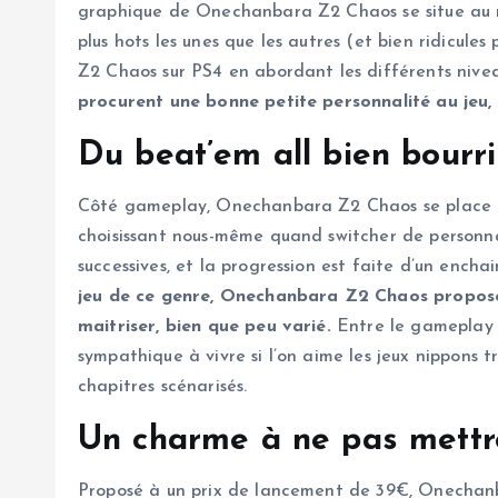
graphique de Onechanbara Z2 Chaos se situe au n
plus hots les unes que les autres (et bien ridicu
Z2 Chaos sur PS4 en abordant les différents nivea
procurent une bonne petite personnalité au jeu,
Du beat’em all bien bourr
Côté gameplay, Onechanbara Z2 Chaos se place ent
choisissant nous-même quand switcher de personn
successives, et la progression est faite d’un encha
jeu de ce genre, Onechanbara Z2 Chaos propose 
maitriser, bien que peu varié.
Entre le gameplay e
sympathique à vivre si l’on aime les jeux nippons 
chapitres scénarisés.
Un charme à ne pas mettre
Proposé à un prix de lancement de 39€, Onechanba