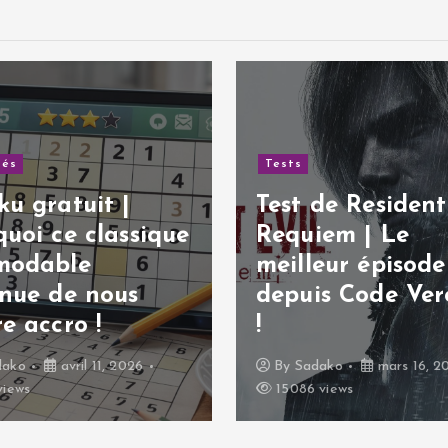
sts
st de Resident Evil:
Tests
equiem | Le
illeur épisode
Test de God 
epuis Code Veronica
Sons of Spar
jeu en 2D réus
By
Sadako
mars 16, 2026
By
Sadako
févri
5086 views
14454 views