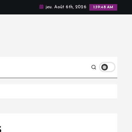
jeu. Août 6th, 2026
1:39:50 AM
s