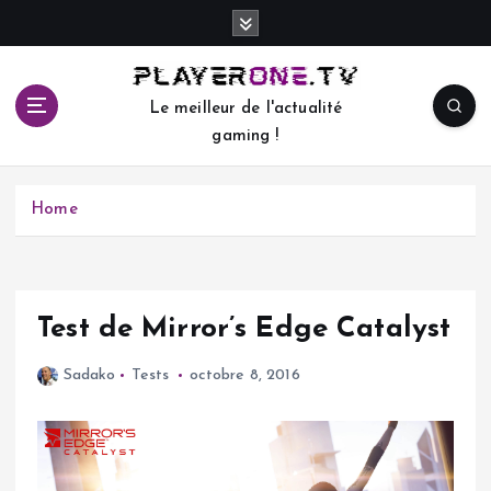
S
k
i
p
Le meilleur de l'actualité
t
gaming !
o
c
o
Home
n
t
e
n
t
Test de Mirror’s Edge Catalyst
Sadako
Tests
octobre 8, 2016