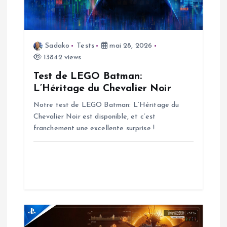
i
o
n
Sadako
Tests
mai 28, 2026
13842 views
d
Test de LEGO Batman:
L’Héritage du Chevalier Noir
e
Notre test de LEGO Batman: L’Héritage du
Chevalier Noir est disponible, et c’est
l
franchement une excellente surprise !
’
a
r
t