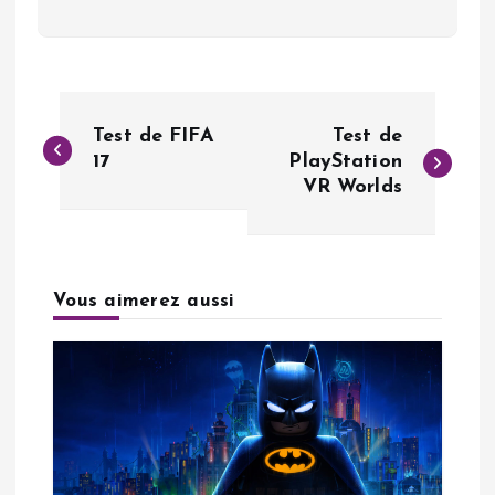
N
Test de FIFA
Test de
a
17
PlayStation
VR Worlds
v
i
Vous aimerez aussi
g
a
t