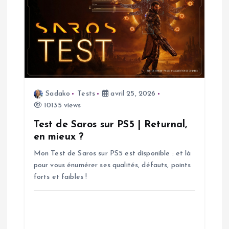
i
c
l
e
Sadako
Tests
avril 25, 2026
10135 views
Test de Saros sur PS5 | Returnal,
en mieux ?
Mon Test de Saros sur PS5 est disponible : et là
pour vous énumérer ses qualités, défauts, points
forts et faibles !