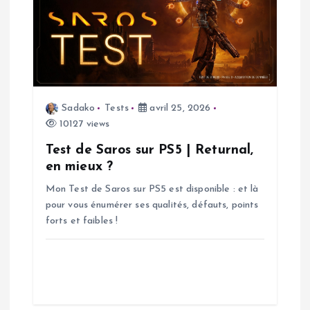
i
c
l
e
Sadako
Tests
avril 25, 2026
10127 views
Test de Saros sur PS5 | Returnal,
en mieux ?
Mon Test de Saros sur PS5 est disponible : et là
pour vous énumérer ses qualités, défauts, points
forts et faibles !