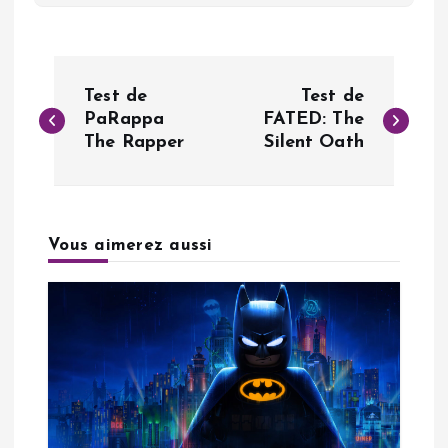
N
Test de
Test de
a
PaRappa
FATED: The
The Rapper
Silent Oath
v
i
Vous aimerez aussi
g
a
t
i