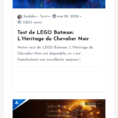
o
n
Sadako
Tests
mai 28, 2026
13823 views
d
Test de LEGO Batman:
L’Héritage du Chevalier Noir
e
Notre test de LEGO Batman: L’Héritage du
Chevalier Noir est disponible, et c’est
l
franchement une excellente surprise !
’
a
r
t