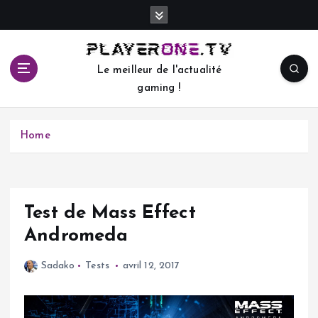
S
k
i
p
Le meilleur de l'actualité
t
gaming !
o
c
o
Home
n
t
e
n
t
Test de Mass Effect
Andromeda
Sadako
Tests
avril 12, 2017