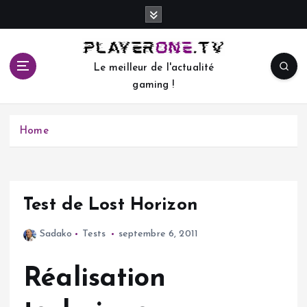
S
k
i
p
Le meilleur de l'actualité
t
gaming !
o
c
o
Home
n
t
e
n
t
Test de Lost Horizon
Sadako
Tests
septembre 6, 2011
Réalisation