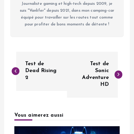
Journaliste gaming et high-tech depuis 2009, je
suis "Vanlifer" depuis 2021, dans mon camping-car
équipé pour travailler sur les routes tout comme
pour profiter de bons moments de détente !
N
Test de
Test de
a
Dead Rising
Sonic
2
Adventure
HD
v
i
g
Vous aimerez aussi
a