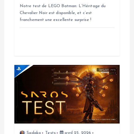
Notre test de LEGO Batman: L’Héritage du
l
Chevalier Noir est disponible, et c’est
franchement une excellente surprise !
’
a
r
t
i
c
l
e
Sadako
Tests
avril 25, 2026