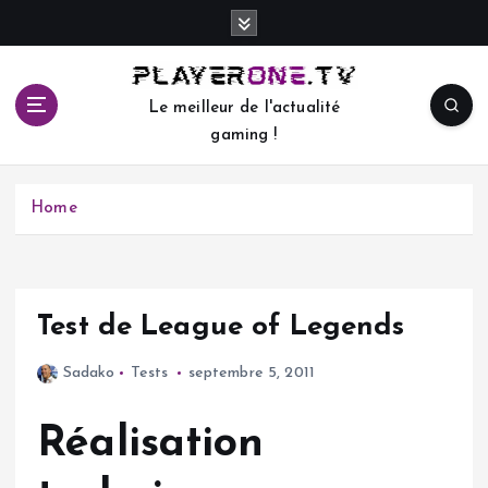
S
k
i
p
Le meilleur de l'actualité
t
gaming !
o
c
o
Home
n
t
e
n
t
Test de League of Legends
Sadako
Tests
septembre 5, 2011
Réalisation