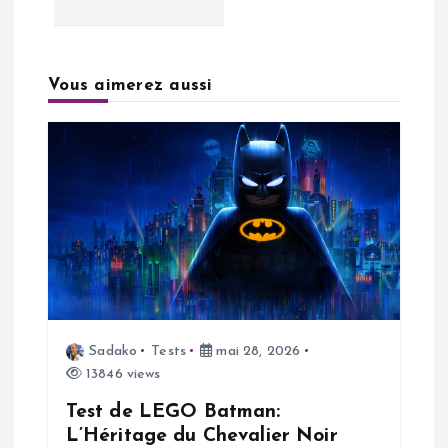
i
g
Vous aimerez aussi
a
t
i
o
n
Sadako
Tests
mai 28, 2026
d
13846 views
Test de LEGO Batman:
e
L’Héritage du Chevalier Noir