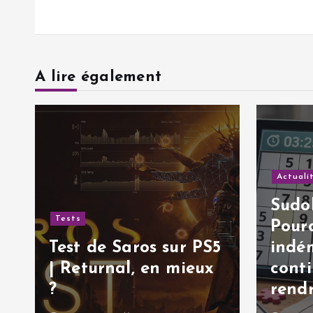
’
a
r
A lire également
t
i
Actuali
c
Sudok
Tests
Pourq
l
Test de Saros sur PS5
indé
| Returnal, en mieux
cont
e
?
rendr