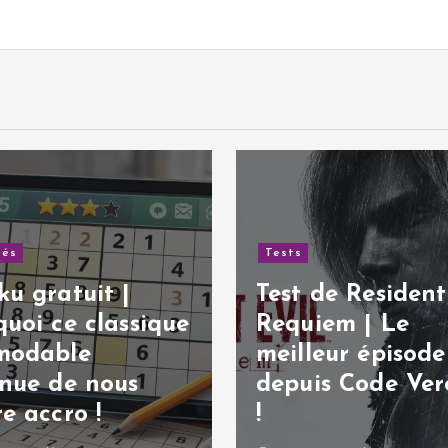
tés
Tests
u gratuit |
Test de Resident 
uoi ce classique
Requiem | Le
modable
meilleur épisode
inue de nous
depuis Code Ver
e accro !
!