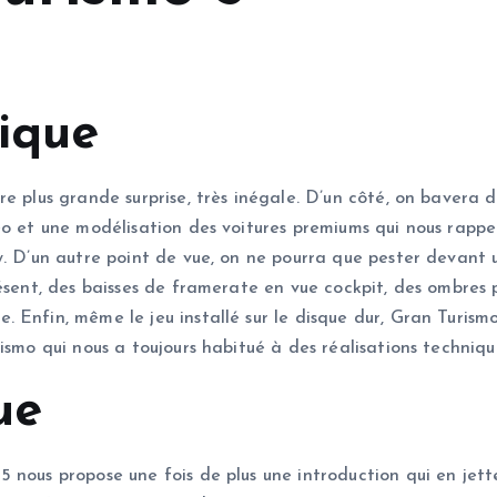
nique
e plus grande surprise, très inégale. D’un côté, on bavera de
éo et une modélisation des voitures premiums qui nous rappe
. D’un autre point de vue, on ne pourra que pester devant u
ésent, des baisses de framerate en vue cockpit, des ombres pi
 Enfin, même le jeu installé sur le disque dur, Gran Turis
rismo qui nous a toujours habitué à des réalisations techni
ue
 nous propose une fois de plus une introduction qui en jet