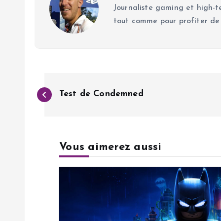
Journaliste gaming et high-te
tout comme pour profiter de
N
Test de Condemned
a
v
Vous aimerez aussi
i
g