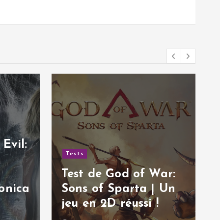
Evil:
Tests
Test de God of War:
onica
Sons of Sparta | Un
jeu en 2D réussi !