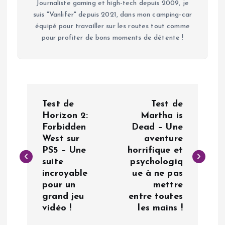
Journaliste gaming et high-tech depuis 2009, je
suis "Vanlifer" depuis 2021, dans mon camping-car
équipé pour travailler sur les routes tout comme
pour profiter de bons moments de détente !
N
Test de
Test de
a
Horizon 2:
Martha is
Forbidden
Dead – Une
West sur
aventure
v
PS5 – Une
horrifique et
suite
psychologiq
i
incroyable
ue à ne pas
pour un
mettre
g
grand jeu
entre toutes
vidéo !
les mains !
a