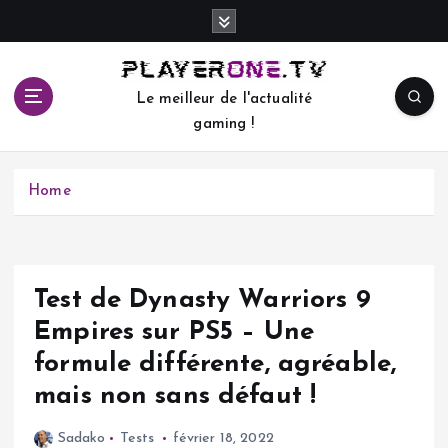
S
k
i
p
Le meilleur de l'actualité
t
gaming !
o
c
o
Home
n
t
e
n
t
Test de Dynasty Warriors 9
Empires sur PS5 – Une
formule différente, agréable,
mais non sans défaut !
Sadako
Tests
février 18, 2022