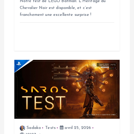
Notre test de LEGO Batman: L’Héritage du
r
Chevalier Noir est disponible, et c’est
franchement une excellente surprise !
t
i
c
l
e
Sadako
Tests
avril 25, 2026