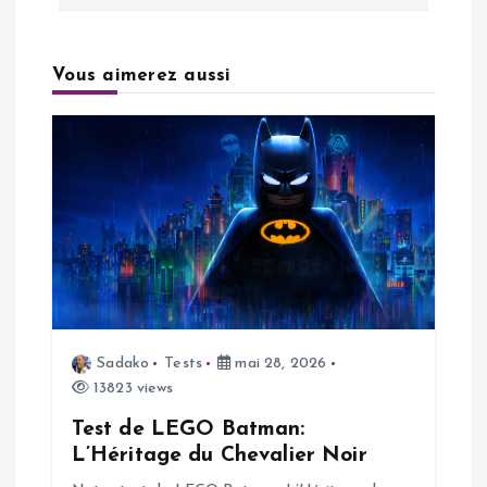
t
Vous aimerez aussi
i
o
n
d
e
l
Sadako
Tests
mai 28, 2026
13823 views
’
Test de LEGO Batman:
a
L’Héritage du Chevalier Noir