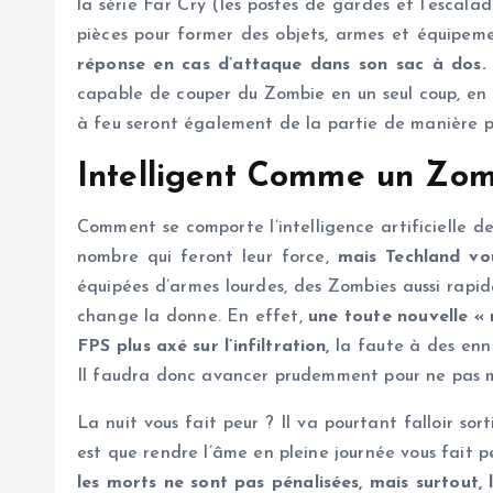
la série Far Cry (les postes de gardes et l’escal
pièces pour former des objets, armes et équipeme
réponse en cas d’attaque dans son sac à dos.
capable de couper du Zombie en un seul coup, en pa
à feu seront également de la partie de manière pl
Intelligent Comme un Zom
Comment se comporte l’intelligence artificielle 
nombre qui feront leur force,
mais Techland vo
équipées d’armes lourdes, des Zombies aussi rapide
change la donne. En effet,
une toute nouvelle « 
FPS plus axé sur l’infiltration,
la faute à des enne
Il faudra donc avancer prudemment pour ne pas 
La nuit vous fait peur ? Il va pourtant falloir so
est que rendre l’âme en pleine journée vous fait p
les morts ne sont pas pénalisées, mais surtout, 