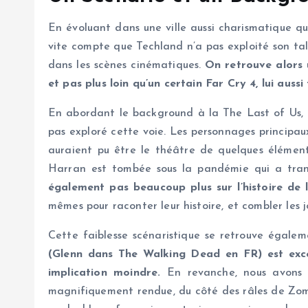
En évoluant dans une ville aussi charismatique q
vite compte que Techland n’a pas exploité son tal
dans les scènes cinématiques.
On retrouve alors 
et pas plus loin qu’un certain Far Cry 4, lui auss
En abordant le background à la The Last of Us, o
pas exploré cette voie. Les personnages principau
auraient pu être le théâtre de quelques élémen
Harran est tombée sous la pandémie qui a tra
également pas beaucoup plus sur l’histoire de l
mêmes pour raconter leur histoire, et combler les 
Cette faiblesse scénaristique se retrouve égalem
(Glenn dans The Walking Dead en FR) est exce
implication moindre.
En revanche, nous avons t
magnifiquement rendue, du côté des râles de Zomb