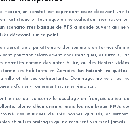
ue Harran, un constat est cependant assez décevant une fo
ent artistique et technique en ne souhaitant rien raconter d
un scénario très basique de FPS à monde ouvert qui ne va
i très décevant sur ce point.
n aurait ainsi pu atteindre des sommets en termes d’immer
x sont pourtant relativement charismatiques, et surtout, l’â
ts narratifs comme des notes à lire, ou des fichiers vid
nsformé ses habitants en Zombies.
En faisant les quêtes
a ville et de ses ex-habitants.
Dommage, même si les mais
joueurs d’un environnement riche en émotion.
ent en ce qui concerne le doublage en français du jeu, qu
llente, pleine d’humanisme, mais les nombreux PNJs sou
rouvé des musiques de très bonnes qualités, et surtout
ies et autres bruitages qui ne rassurent vraiment jamais