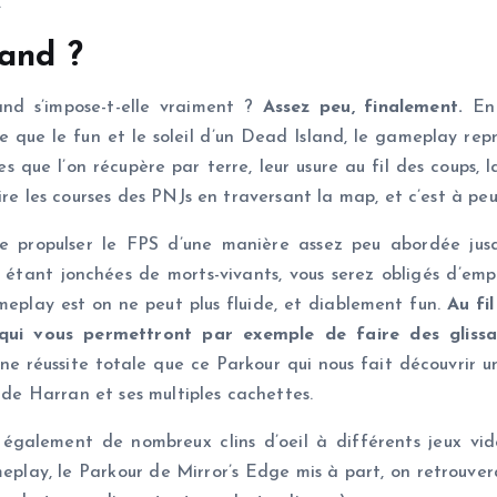
.
land ?
nd s’impose-t-elle vraiment ?
Assez peu, finalement.
En 
e que le fun et le soleil d’un Dead Island, le gameplay rep
s que l’on récupère par terre, leur usure au fil des coups, 
re les courses des PNJs en traversant la map, et c’est à peu
de propulser le FPS d’une manière assez peu abordée jus
 étant jonchées de morts-vivants, vous serez obligés d’emp
ameplay est on ne peut plus fluide, et diablement fun.
Au fi
qui vous permettront par exemple de faire des gliss
e réussite totale que ce Parkour qui nous fait découvrir
é de Harran et ses multiples cachettes.
t également de nombreux clins d’oeil à différents jeux vi
play, le Parkour de Mirror’s Edge mis à part, on retrouvera