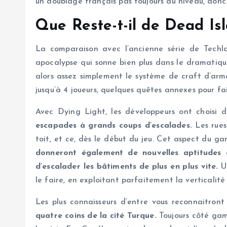
un doublage français pas toujours au niveau, donc
Que Reste-t-il de Dead Is
La comparaison avec l’ancienne série de Techla
apocalypse qui sonne bien plus dans le dramatiqu
alors assez simplement le système de craft d’arme
jusqu’à 4 joueurs, quelques quêtes annexes pour fai
Avec Dying Light, les développeurs ont choisi 
escapades à grands coups d’escalades.
Les rues
toit, et ce, dès le début du jeu. Cet aspect du g
donneront également de nouvelles aptitudes 
d’escalader les bâtiments de plus en plus vite.
Un
le faire, en exploitant parfaitement la verticalit
Les plus connaisseurs d’entre vous reconnaitron
quatre coins de la cité Turque.
Toujours côté game