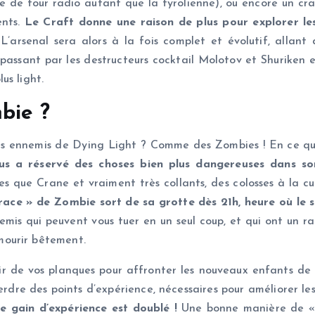
ade de tour radio autant que la tyrolienne), ou encore un c
nts.
Le Craft donne une raison de plus pour explorer les
L’arsenal sera alors à la fois complet et évolutif, allant
ssant par les destructeurs cocktail Molotov et Shuriken exp
us light.
bie ?
des ennemis de Dying Light ? Comme des Zombies ! En ce qui 
us a réservé des choses bien plus dangereuses dans son
s que Crane et vraiment très collants, des colosses à la cu
race » de Zombie sort de sa grotte dès 21h, heure où le 
mis qui peuvent vous tuer en un seul coup, et qui ont un ra
mourir bêtement.
rtir de vos planques pour affronter les nouveaux enfants de 
erdre des points d’expérience, nécessaires pour améliorer le
le gain d’expérience est doublé !
Une bonne manière de « fo