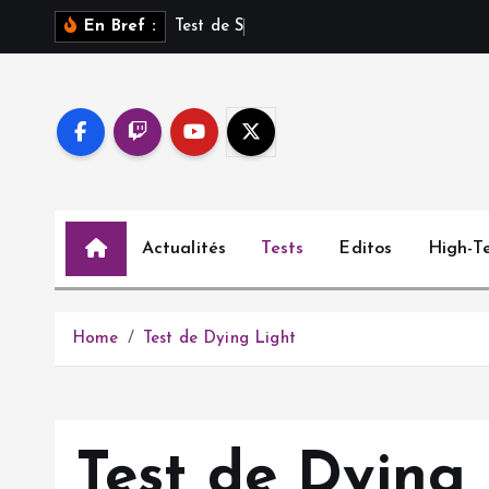
S
T
e
s
t
d
e
S
a
r
o
s
s
u
r
En Bref :
k
i
p
t
o
c
o
Actualités
Tests
Editos
High-T
n
t
e
n
Home
Test de Dying Light
t
Test de Dying