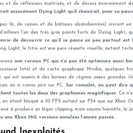
es et de réflexions maitrisés, et de décors énormément dé
serait assurément Dying Light qu’il choisirait, pour sa pas
ar là, de ruines et de bâtisses abandonnées) vivront un 
’ailleurs l’un des très gros points forts de Dying Light, q
envie de découvrir ce qu’il se passe un peu partout est te
g Light, le titre est une pure réussite visuelle, autant tech
rouvera
une version PC qui n’a pas été optimisée aussi bie
rocesseur Intel et de carte graphique Nvidia, quelques fr
qui est soumis à des baisses de régime assez grandes. Un
 mais on a connu pire sur PC.
Sur consoles, on peut dire q
chent toutes les deux des graphismes magnifiques.
Ce n’e
C, en étant bloqué à 30 FPS autant sur PS4 que sur Xbox O
ené à produire un léger clipping, mais soyons honnête, le je
ou une Xbox 360, versions annulées l’année passée.
und Inexploités