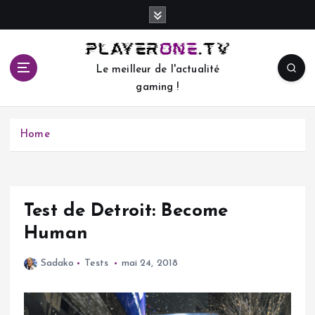
S
k
i
p
Le meilleur de l'actualité
t
gaming !
o
c
o
Home
n
t
e
n
t
Test de Detroit: Become
Human
Sadako
Tests
mai 24, 2018