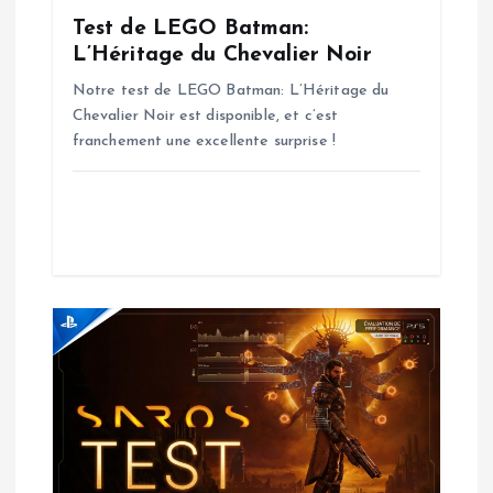
d
Test de LEGO Batman:
e
L’Héritage du Chevalier Noir
Notre test de LEGO Batman: L’Héritage du
l
Chevalier Noir est disponible, et c’est
franchement une excellente surprise !
’
a
r
t
i
c
l