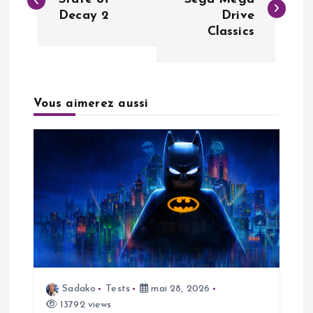
a
Decay 2
Drive
Classics
v
i
g
Vous aimerez aussi
a
t
i
o
n
Sadako
Tests
mai 28, 2026
13792 views