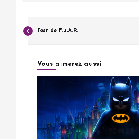
N
Test de F.3.A.R.
a
v
Vous aimerez aussi
i
g
a
t