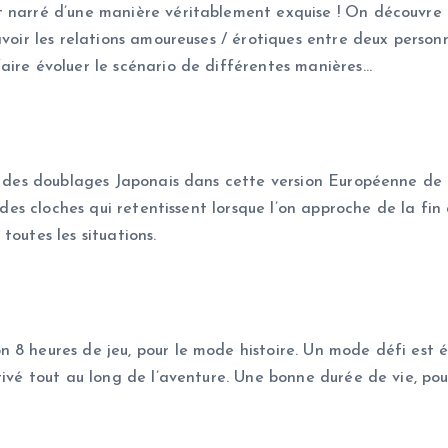
t narré d’une manière véritablement exquise ! On découvre 
avoir les relations amoureuses / érotiques entre deux person
aire évoluer le scénario de différentes manières…
r des doublages Japonais dans cette version Européenne de C
on des cloches qui retentissent lorsque l’on approche de la f
toutes les situations.
8 heures de jeu, pour le mode histoire. Un mode défi est ég
tivé tout au long de l’aventure. Une bonne durée de vie, pour