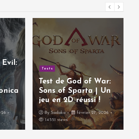
Evil:
Tests
Test de God of War:
onica
Sons of Sparta | Un
jeu en 2D réussi !
026
By
Sadako
février 27, 2026
14551 views