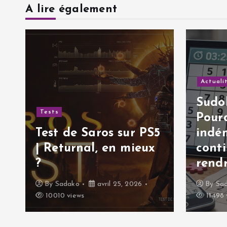
r
A lire également
t
i
Actuali
c
Sudok
Tests
Pourq
l
Test de Saros sur PS5
indé
| Returnal, en mieux
cont
e
?
rendr
By
Sadako
avril 25, 2026
By
Sa
10010 views
11498 