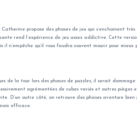
, Catherine propose des phases de jeu qui s’enchainent très 
oissante rend l’expérience de jeu assez addictive. Cette ver
is il n’empêche qu’il vous faudra souvent mourir pour mieux p
tages de la tour lors des phases de puzzles, il serait domma
ressivement agrémentées de cubes variés et autres pièges en
ite. D’un autre côté, on retrouve des phases aventure bien p
mais efficace.