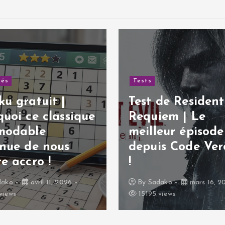
tés
Tests
u gratuit |
Test de Resident 
uoi ce classique
Requiem | Le
modable
meilleur épisode
inue de nous
depuis Code Ver
e accro !
!
dako
avril 11, 2026
By
Sadako
mars 16, 2
views
15195 views