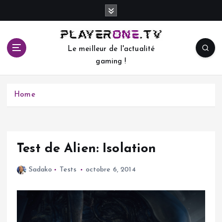
S
k
i
p
Le meilleur de l'actualité
t
gaming !
o
c
o
Home
n
t
e
n
t
Test de Alien: Isolation
Sadako
Tests
octobre 6, 2014