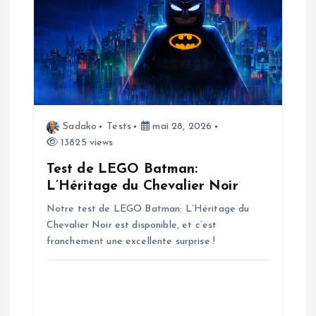
t
i
o
n
Sadako
Tests
mai 28, 2026
d
13825 views
Test de LEGO Batman:
e
L’Héritage du Chevalier Noir
Notre test de LEGO Batman: L’Héritage du
l
Chevalier Noir est disponible, et c’est
franchement une excellente surprise !
’
a