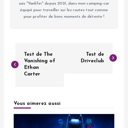
suis "Vanlifer" depuis 2021, dans mon camping-car
équipé pour travailler sur les routes tout comme
pour profiter de bons moments de détente !
N
Test de The
Test de
a
Vanishing of
Driveclub
Ethan
Carter
v
i
g
Vous aimerez aussi
a