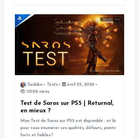
r
t
i
c
l
e
Sadako
Tests
avril 25, 2026
10128 views
Test de Saros sur PS5 | Returnal,
en mieux ?
Mon Test de Saros sur PS5 est disponible : et là
pour vous énumérer ses qualités, défauts, points
forts et faibles !