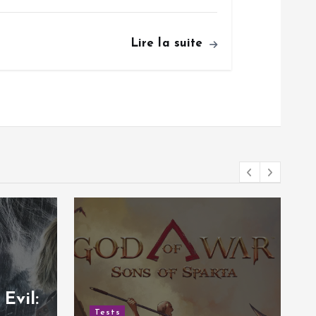
Lire la suite
Tests
Test de Hail to the
Rainbow | Une