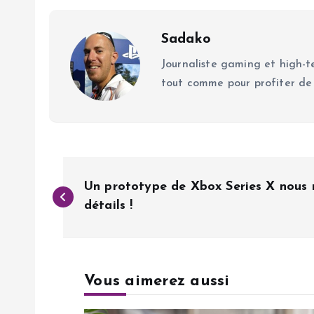
Sadako
Journaliste gaming et high-te
tout comme pour profiter de
N
Un prototype de Xbox Series X nous
a
détails !
v
Vous aimerez aussi
i