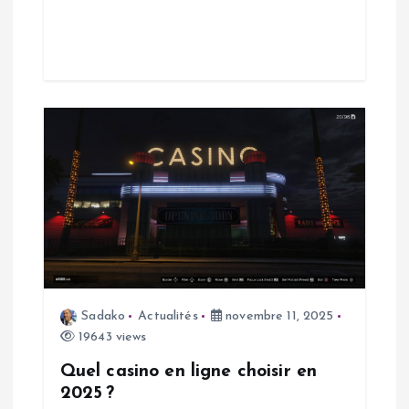
c
l
e
Sadako
Actualités
novembre 11, 2025
19643 views
Quel casino en ligne choisir en
2025 ?