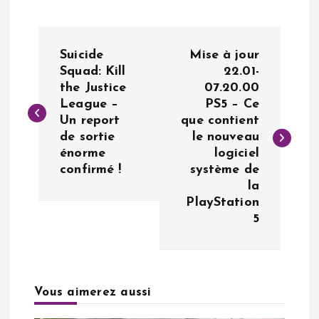
N
Suicide
Mise à jour
a
Squad: Kill
22.01-
the Justice
07.20.00
League –
PS5 – Ce
v
Un report
que contient
de sortie
le nouveau
i
énorme
logiciel
confirmé !
système de
g
la
PlayStation
a
5
t
i
Vous aimerez aussi