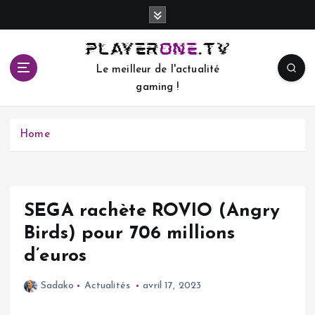
S
k
i
p
Le meilleur de l'actualité
t
gaming !
o
c
o
Home
n
t
e
n
t
SEGA rachète ROVIO (Angry
Birds) pour 706 millions
d’euros
Sadako
Actualités
avril 17, 2023