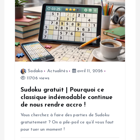
o
n
d
e
l
Sadako
Actualités
avril 11, 2026
’
11706 views
a
Sudoku gratuit | Pourquoi ce
classique indémodable continue
de nous rendre accro !
r
Vous cherchez à faire des parties de Sudoku
t
gratuitement ? On a pile-poil ce qu’il vous faut
pour tuer un moment !
i