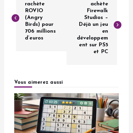
a
rachète
achète
ROVIO
Firewalk
(Angry
Studios –
v
Birds) pour
Déjà un jeu
706 millions
en
i
d’euros
développem
ent sur PS5
g
et PC
a
t
Vous aimerez aussi
i
o
n