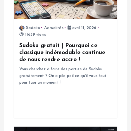
d
e
Sadako
Actualités
avril 11, 2026
l
11639 views
’
Sudoku gratuit | Pourquoi ce
classique indémodable continue
a
de nous rendre accro !
Vous cherchez à faire des parties de Sudoku
r
gratuitement ? On a pile-poil ce qu’il vous faut
pour tuer un moment !
t
i
c