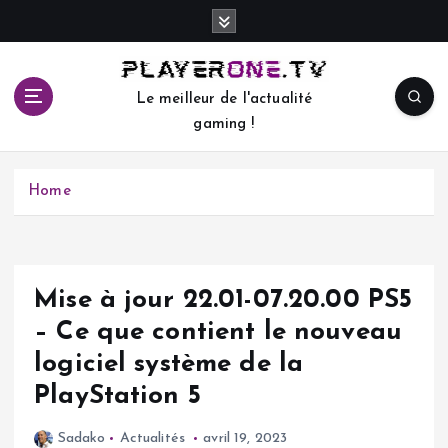
S
k
i
p
Le meilleur de l'actualité
t
gaming !
o
c
o
Home
n
t
e
n
t
Mise à jour 22.01-07.20.00 PS5
– Ce que contient le nouveau
logiciel système de la
PlayStation 5
Sadako
Actualités
avril 19, 2023