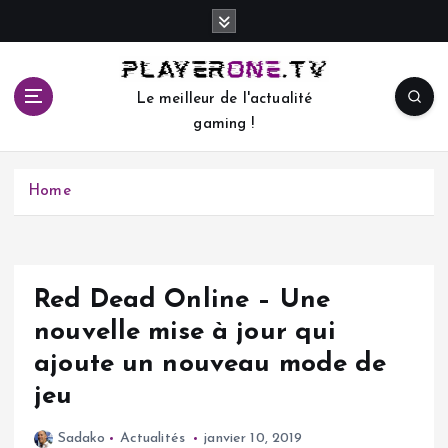
S
k
i
p
Le meilleur de l'actualité
t
gaming !
o
c
o
Home
n
t
e
n
t
Red Dead Online – Une
nouvelle mise à jour qui
ajoute un nouveau mode de
jeu
Sadako
Actualités
janvier 10, 2019