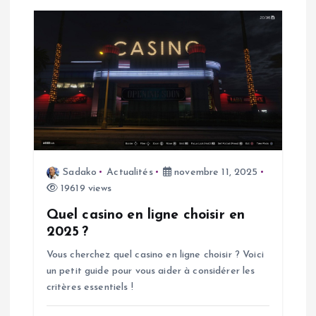
l
e
Sadako
Actualités
novembre 11, 2025
19619 views
Quel casino en ligne choisir en
2025 ?
Vous cherchez quel casino en ligne choisir ? Voici
un petit guide pour vous aider à considérer les
critères essentiels !