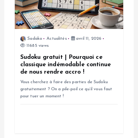
d
e
Sadako
Actualités
avril 11, 2026
l
11685 views
’
Sudoku gratuit | Pourquoi ce
classique indémodable continue
a
de nous rendre accro !
Vous cherchez à faire des parties de Sudoku
r
gratuitement ? On a pile-poil ce qu’il vous faut
pour tuer un moment !
t
i
c