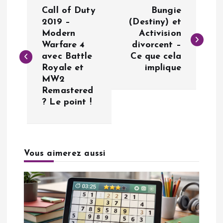
N
Call of Duty
Bungie
a
2019 –
(Destiny) et
Modern
Activision
Warfare 4
divorcent –
v
avec Battle
Ce que cela
Royale et
implique
i
MW2
Remastered
g
? Le point !
a
t
Vous aimerez aussi
i
o
n