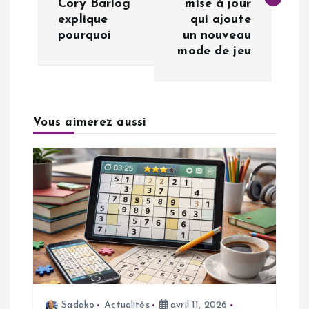
Cory Barlog
mise à jour
explique
qui ajoute
i
pourquoi
un nouveau
mode de jeu
g
a
Vous aimerez aussi
t
i
o
n
d
e
Sadako
Actualités
avril 11, 2026