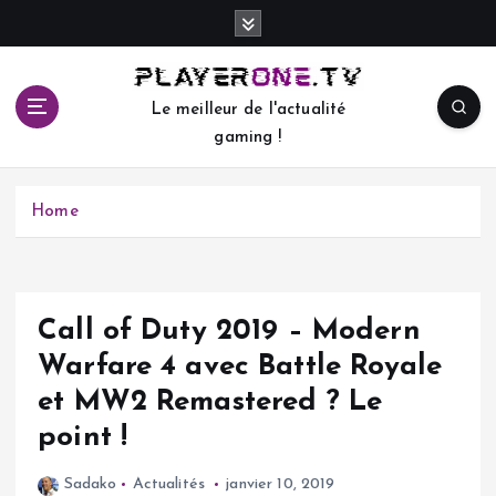
S
k
i
p
Le meilleur de l'actualité
t
gaming !
o
c
o
Home
n
t
e
n
t
Call of Duty 2019 – Modern
Warfare 4 avec Battle Royale
et MW2 Remastered ? Le
point !
Sadako
Actualités
janvier 10, 2019