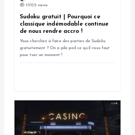
11705 views
l
Sudoku gratuit | Pourquoi ce
’
classique indémodable continue
de nous rendre accro !
a
Vous cherchez à faire des parties de Sudoku
gratuitement ? On a pile-poil ce qu’il vous faut
r
pour tuer un moment !
t
i
c
l
e