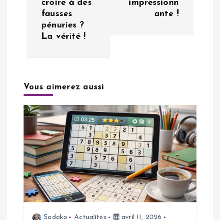
croire à des
impressionn
fausses
ante !
g
pénuries ?
La vérité !
a
t
Vous aimerez aussi
i
o
n
d
e
l
Sadako
Actualités
avril 11, 2026