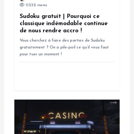
11532 views
’
Sudoku gratuit | Pourquoi ce
a
classique indémodable continue
de nous rendre accro !
r
Vous cherchez à faire des parties de Sudoku
gratuitement ? On a pile-poil ce qu’il vous faut
t
pour tuer un moment !
i
c
l
e