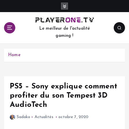
S
k
i
p
Le meilleur de l'actualité
t
gaming !
o
c
o
Home
n
t
e
n
t
PS5 – Sony explique comment
profiter du son Tempest 3D
AudioTech
Sadako
Actualités
octobre 7, 2020