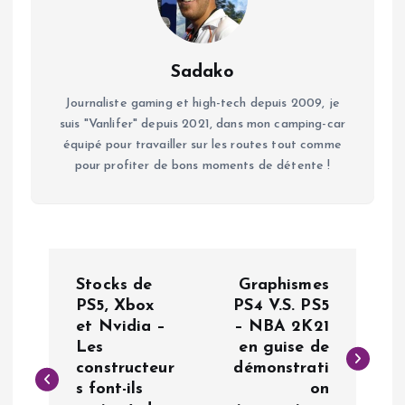
Sadako
Journaliste gaming et high-tech depuis 2009, je
suis "Vanlifer" depuis 2021, dans mon camping-car
équipé pour travailler sur les routes tout comme
pour profiter de bons moments de détente !
N
Stocks de
Graphismes
a
PS5, Xbox
PS4 V.S. PS5
et Nvidia –
– NBA 2K21
Les
en guise de
v
constructeur
démonstrati
s font-ils
on
i