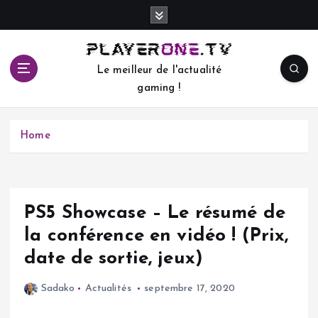
S
k
i
p
Le meilleur de l'actualité
t
gaming !
o
c
o
Home
n
t
e
n
t
PS5 Showcase – Le résumé de
la conférence en vidéo ! (Prix,
date de sortie, jeux)
Sadako
Actualités
septembre 17, 2020