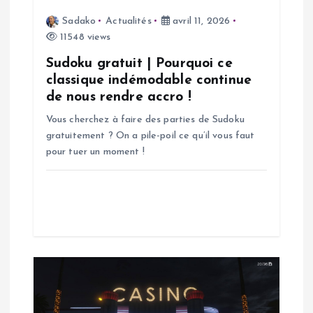
Sadako
Actualités
avril 11, 2026
l
11548 views
’
Sudoku gratuit | Pourquoi ce
classique indémodable continue
a
de nous rendre accro !
Vous cherchez à faire des parties de Sudoku
r
gratuitement ? On a pile-poil ce qu’il vous faut
pour tuer un moment !
t
i
c
l
e