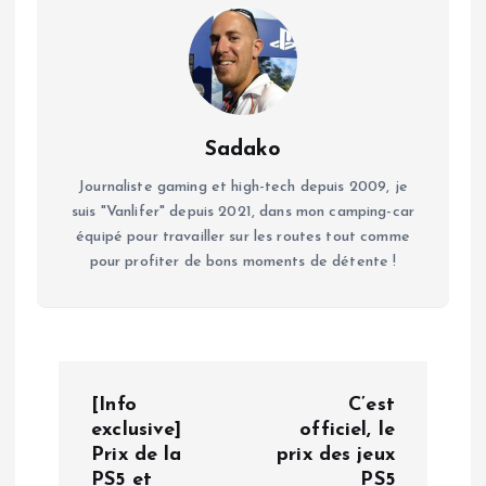
Sadako
Journaliste gaming et high-tech depuis 2009, je
suis "Vanlifer" depuis 2021, dans mon camping-car
équipé pour travailler sur les routes tout comme
pour profiter de bons moments de détente !
N
[Info
C’est
a
exclusive]
officiel, le
Prix de la
prix des jeux
PS5 et
PS5