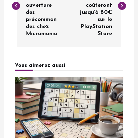
v
ouverture
coûteront
des
jusqu’à 80€
i
précomman
sur le
des chez
PlayStation
g
Micromania
Store
a
t
Vous aimerez aussi
i
o
n
d
e