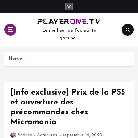
S
k
i
p
Le meilleur de l'actualité
t
gaming !
o
c
o
Home
n
t
e
n
t
[Info exclusive] Prix de la PS5
et ouverture des
précommandes chez
Micromania
Sadako
Actualités
septembre 16, 2020