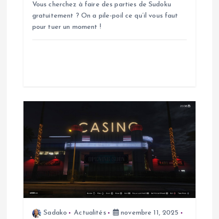
r
Vous cherchez à faire des parties de Sudoku
gratuitement ? On a pile-poil ce qu’il vous faut
t
pour tuer un moment !
i
c
l
e
Sadako
Actualités
novembre 11, 2025