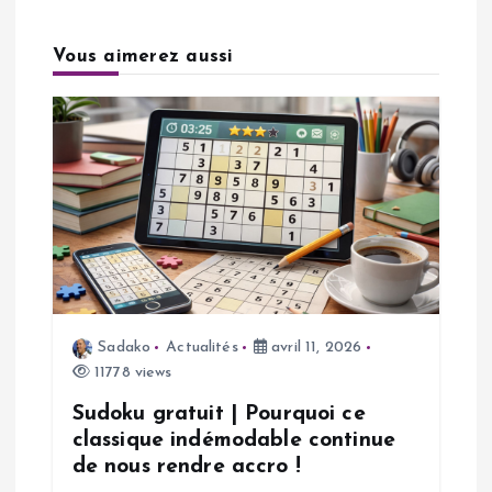
t
Vous aimerez aussi
i
o
n
d
e
l
Sadako
Actualités
avril 11, 2026
11778 views
’
Sudoku gratuit | Pourquoi ce
a
classique indémodable continue
de nous rendre accro !