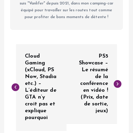
suis "Vanlifer" depuis 2021, dans mon camping-car
équipé pour travailler sur les routes tout comme
pour profiter de bons moments de détente !
N
Cloud
PS5
a
Gaming
Showcase –
(xCloud, PS
Le résumé
Now, Stadia
de la
v
etc.) –
conférence
L’éditeur de
en vidéo !
i
GTA n’y
(Prix, date
croit pas et
de sortie,
g
explique
jeux)
pourquoi
a