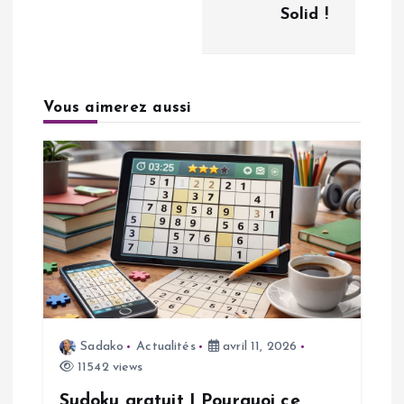
Solid !
t
i
Vous aimerez aussi
o
n
d
e
l
’
Sadako
Actualités
avril 11, 2026
11542 views
a
Sudoku gratuit | Pourquoi ce