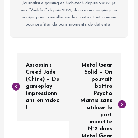
Journaliste gaming et high-tech depuis 2009, je
suis "Vanlifer" depuis 2021, dans mon camping-car
équipé pour travailler sur les routes tout comme
pour profiter de bons moments de détente !
N
Assassin’s
Metal Gear
a
Creed Jade
Solid – On
(Chine) – Du
pouvait
gameplay
battre
v
impressionn
Psycho
ant en vidéo
Mantis sans
i
!
utiliser le
port
g
manette
N°2 dans
a
Metal Gear