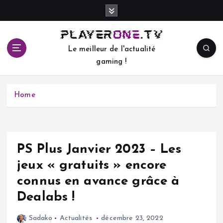
S
k
i
p
Le meilleur de l'actualité
t
gaming !
o
c
o
Home
n
t
e
n
t
PS Plus Janvier 2023 – Les
jeux « gratuits » encore
connus en avance grâce à
Dealabs !
Sadako
Actualités
décembre 23, 2022