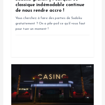
classique indémodable continue
r
de nous rendre accro !
t
Vous cherchez à faire des parties de Sudoku
gratuitement ? On a pile-poil ce qu’il vous faut
i
pour tuer un moment !
c
l
e