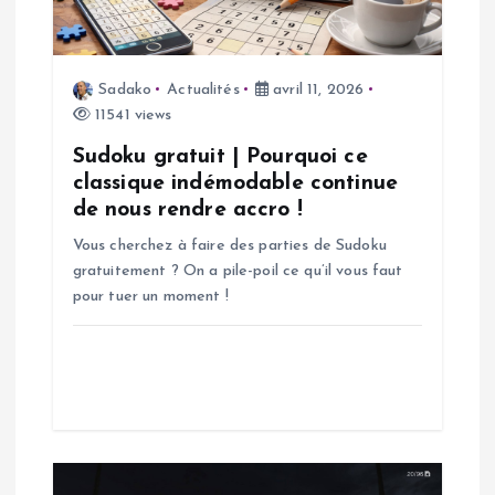
e
l
Sadako
Actualités
avril 11, 2026
11541 views
’
Sudoku gratuit | Pourquoi ce
a
classique indémodable continue
de nous rendre accro !
r
Vous cherchez à faire des parties de Sudoku
gratuitement ? On a pile-poil ce qu’il vous faut
t
pour tuer un moment !
i
c
l