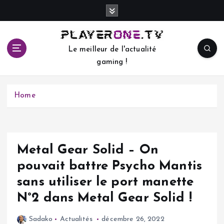
S
k
i
p
Le meilleur de l'actualité
t
gaming !
o
c
o
Home
n
t
e
n
t
Metal Gear Solid – On
pouvait battre Psycho Mantis
sans utiliser le port manette
N°2 dans Metal Gear Solid !
Sadako
Actualités
décembre 26, 2022