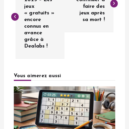
jeux
faire des
v
« gratuits »
jeux après
encore
sa mort !
i
connus en
avance
g
grâce à
Dealabs !
a
t
Vous aimerez aussi
i
o
n
d