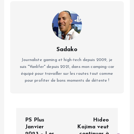
Sadako
Journaliste gaming et high-tech depuis 2009, je
suis "Vanlifer" depuis 2021, dans mon camping-car
équipé pour travailler sur les routes tout comme
pour profiter de bons moments de détente !
N
PS Plus
Hideo
a
Janvier
Kojima veut
2023 – Les
continuer à