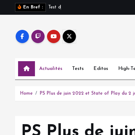
S
T
e
s
t
d
e
S
a
r
o
s
s
En Bref :
k
i
p
t
o
c
o
Actualités
Tests
Editos
High-T
n
t
e
n
Home
PS Plus de juin 2022 et State of Play du 2 
t
PS Plus de jui