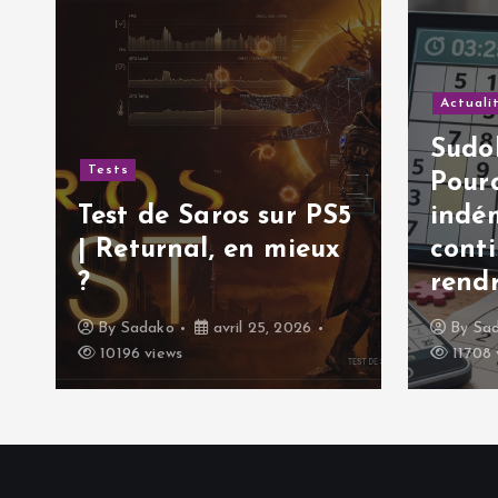
i
c
Actuali
l
Sudok
Tests
Pourq
e
Test de Saros sur PS5
indé
| Returnal, en mieux
cont
?
rendr
By
Sadako
avril 25, 2026
By
Sa
10196 views
11708 