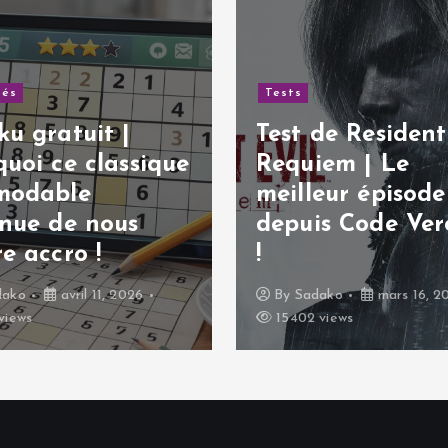
tés
Tests
u gratuit |
Test de Resident 
uoi ce classique
Requiem | Le
modable
meilleur épisode
inue de nous
depuis Code Ver
e accro !
!
dako
avril 11, 2026
By
Sadako
mars 16, 2
views
15402 views