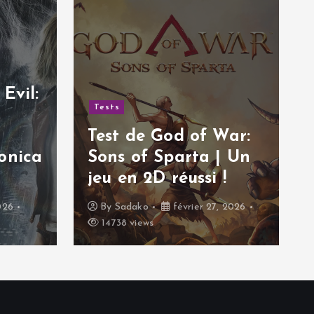
Evil:
Tests
Test de God of War:
onica
Sons of Sparta | Un
jeu en 2D réussi !
026
By
Sadako
février 27, 2026
14738 views