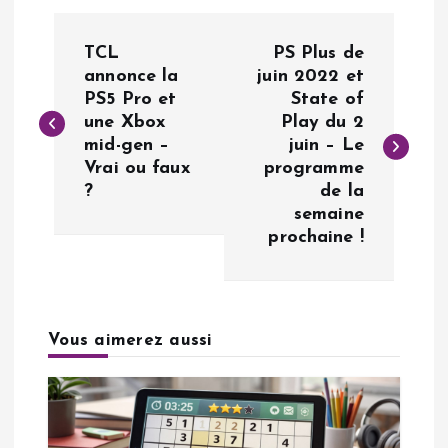
N
TCL
PS Plus de
a
annonce la
juin 2022 et
PS5 Pro et
State of
une Xbox
Play du 2
v
mid-gen –
juin – Le
Vrai ou faux
programme
i
?
de la
semaine
g
prochaine !
a
t
Vous aimerez aussi
i
o