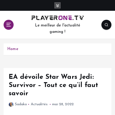
S
k
i
p
Le meilleur de l'actualité
t
gaming !
o
c
o
Home
n
t
e
n
t
EA dévoile Star Wars Jedi:
Survivor – Tout ce qu’il faut
savoir
Sadako
Actualités
mai 28, 2022