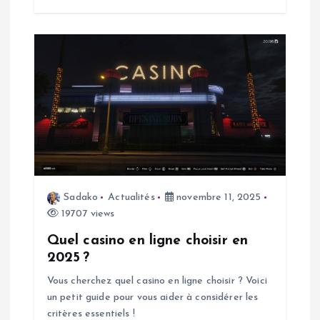
c
l
e
Sadako
Actualités
novembre 11, 2025
19707 views
Quel casino en ligne choisir en
2025 ?
Vous cherchez quel casino en ligne choisir ? Voici
un petit guide pour vous aider à considérer les
critères essentiels !