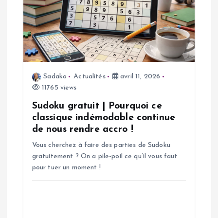
n
d
e
Sadako
Actualités
avril 11, 2026
l
11765 views
’
Sudoku gratuit | Pourquoi ce
classique indémodable continue
a
de nous rendre accro !
Vous cherchez à faire des parties de Sudoku
r
gratuitement ? On a pile-poil ce qu’il vous faut
pour tuer un moment !
t
i