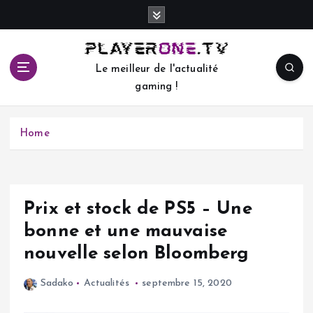
S
k
i
p
Le meilleur de l'actualité
t
gaming !
o
c
o
Home
n
t
e
n
t
Prix et stock de PS5 – Une
bonne et une mauvaise
nouvelle selon Bloomberg
Sadako
Actualités
septembre 15, 2020