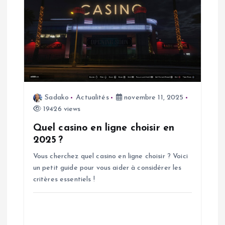
e
Sadako
Actualités
novembre 11, 2025
19426 views
Quel casino en ligne choisir en
2025 ?
Vous cherchez quel casino en ligne choisir ? Voici
un petit guide pour vous aider à considérer les
critères essentiels !