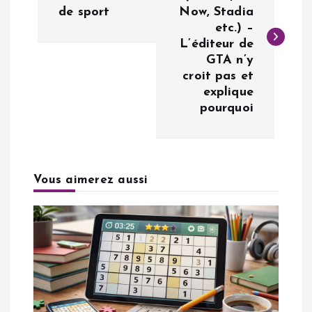
de sport
Now, Stadia
v
etc.) –
L’éditeur de
i
GTA n’y
croit pas et
g
explique
pourquoi
a
t
Vous aimerez aussi
i
o
n
d