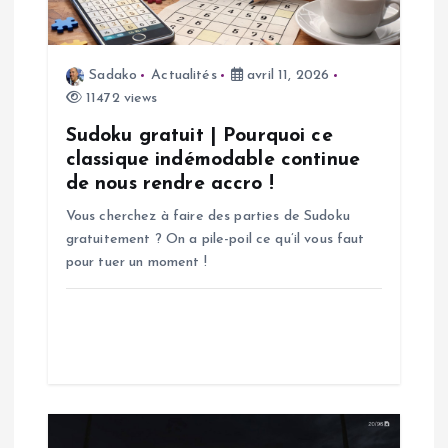
e
l
Sadako
Actualités
avril 11, 2026
11472 views
’
Sudoku gratuit | Pourquoi ce
a
classique indémodable continue
de nous rendre accro !
r
Vous cherchez à faire des parties de Sudoku
gratuitement ? On a pile-poil ce qu’il vous faut
t
pour tuer un moment !
i
c
l