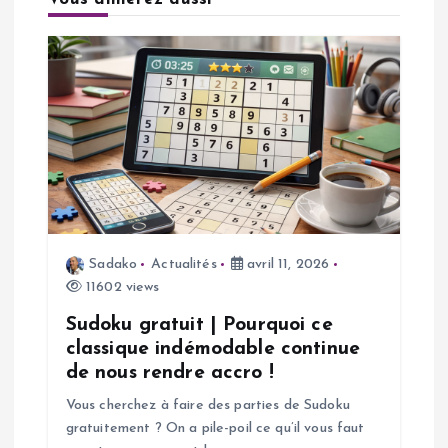
t
i
o
n
d
e
Sadako
Actualités
avril 11, 2026
11602 views
l
Sudoku gratuit | Pourquoi ce
’
classique indémodable continue
de nous rendre accro !
a
Vous cherchez à faire des parties de Sudoku
gratuitement ? On a pile-poil ce qu’il vous faut