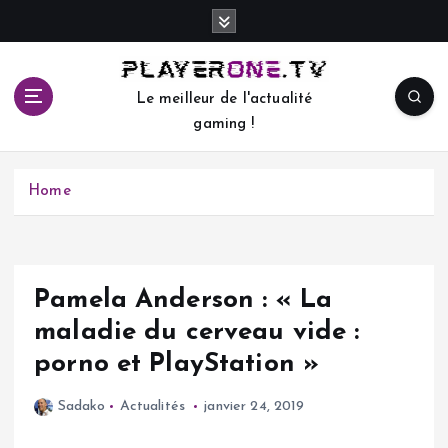
S
k
i
p
Le meilleur de l'actualité
t
gaming !
o
c
o
Home
n
t
e
n
t
Pamela Anderson : « La
maladie du cerveau vide :
porno et PlayStation »
Sadako
Actualités
janvier 24, 2019