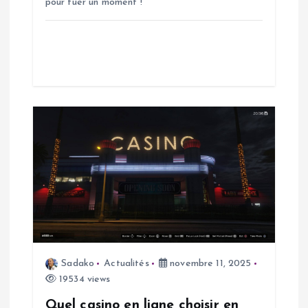
r
pour tuer un moment !
t
i
c
l
e
Sadako
Actualités
novembre 11, 2025
19534 views
Quel casino en ligne choisir en