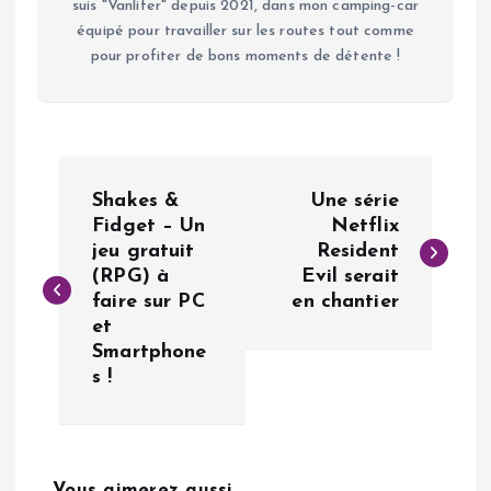
suis "Vanlifer" depuis 2021, dans mon camping-car
équipé pour travailler sur les routes tout comme
pour profiter de bons moments de détente !
N
Shakes &
Une série
a
Fidget – Un
Netflix
jeu gratuit
Resident
(RPG) à
Evil serait
v
faire sur PC
en chantier
et
i
Smartphone
s !
g
a
Vous aimerez aussi