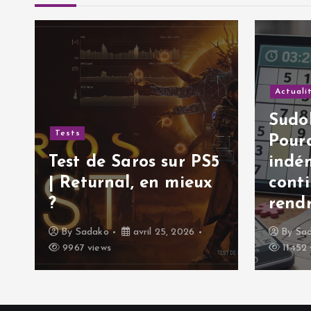
i
c
Actuali
l
Sudok
Tests
Pourq
e
Test de Saros sur PS5
indé
| Returnal, en mieux
cont
?
rendr
By
Sadako
avril 25, 2026
By
Sa
9967 views
11452 