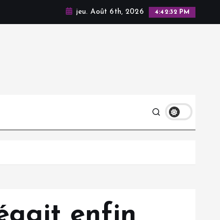
jeu. Août 6th, 2026
4:42:33 PM
éagit enfin