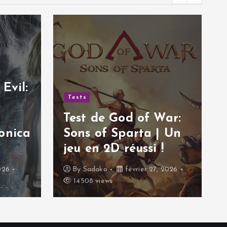
Evil:
Tests
Test de God of War:
onica
Sons of Sparta | Un
jeu en 2D réussi !
026
By
Sadako
février 27, 2026
14508 views