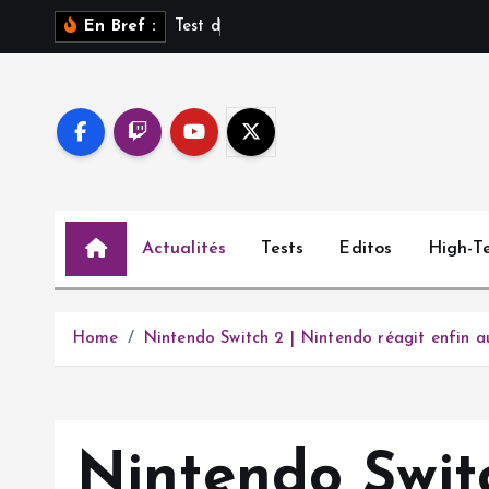
S
T
e
s
t
d
e
S
a
r
o
En Bref :
k
i
p
t
o
c
o
Actualités
Tests
Editos
High-T
n
t
e
n
Home
Nintendo Switch 2 | Nintendo réagit enfin 
t
Nintendo Switc