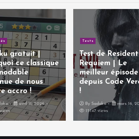
tés
Tests
u gratuit |
Test de Resident 
uoi ce classique
Requiem | Le
modable
meilleur épisode
inue de nous
depuis Code Ver
e accro !
!
dako
avril 11, 2026
By
Sadako
mars 16, 2
views
15147 views