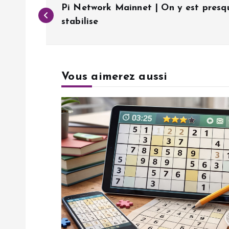
Pi Network Mainnet | On y est presqu
a
stabilise
v
Vous aimerez aussi
i
g
a
t
i
o