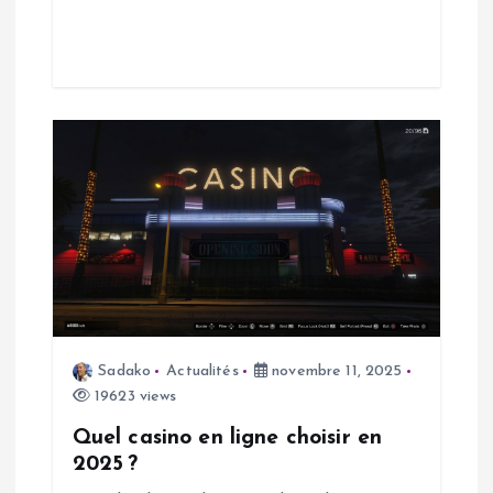
r
t
i
c
l
e
Sadako
Actualités
novembre 11, 2025
19623 views
Quel casino en ligne choisir en
2025 ?