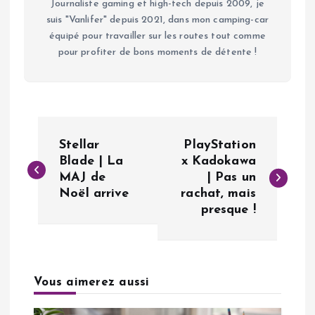
Journaliste gaming et high-tech depuis 2009, je
suis "Vanlifer" depuis 2021, dans mon camping-car
équipé pour travailler sur les routes tout comme
pour profiter de bons moments de détente !
N
Stellar
PlayStation
a
Blade | La
x Kadokawa
MAJ de
| Pas un
Noël arrive
rachat, mais
v
presque !
i
g
Vous aimerez aussi
a