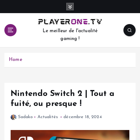
S
k
i
p
Le meilleur de l'actualité
t
gaming !
o
c
o
Home
n
t
e
n
t
Nintendo Switch 2 | Tout a
fuité, ou presque !
Sadako
Actualités
décembre 18, 2024