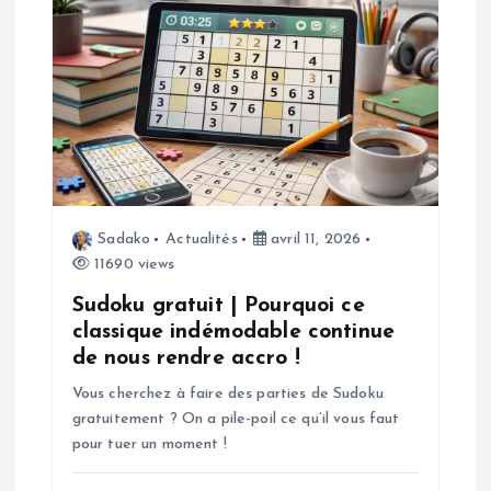
t
i
o
n
d
Sadako
Actualités
avril 11, 2026
11690 views
e
Sudoku gratuit | Pourquoi ce
classique indémodable continue
l
de nous rendre accro !
Vous cherchez à faire des parties de Sudoku
’
gratuitement ? On a pile-poil ce qu’il vous faut
pour tuer un moment !
a