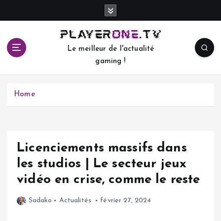
S
k
i
p
Le meilleur de l'actualité
t
gaming !
o
c
o
Home
n
t
e
n
t
Licenciements massifs dans
les studios | Le secteur jeux
vidéo en crise, comme le reste
Sadako
Actualités
février 27, 2024