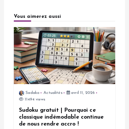
a
Vous aimerez aussi
t
i
o
n
d
Sadako
Actualités
avril 11, 2026
e
11494 views
l
Sudoku gratuit | Pourquoi ce
classique indémodable continue
’
de nous rendre accro !