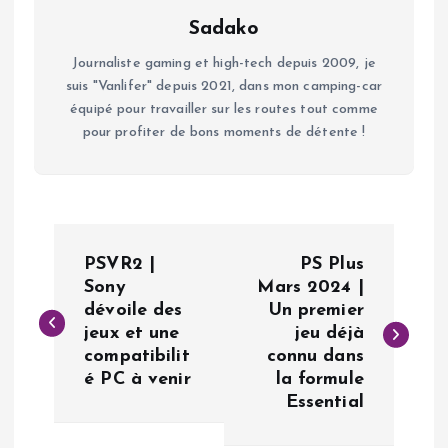
Sadako
Journaliste gaming et high-tech depuis 2009, je
suis "Vanlifer" depuis 2021, dans mon camping-car
équipé pour travailler sur les routes tout comme
pour profiter de bons moments de détente !
N
PSVR2 |
PS Plus
a
Sony
Mars 2024 |
dévoile des
Un premier
jeux et une
jeu déjà
v
compatibilit
connu dans
é PC à venir
la formule
i
Essential
g