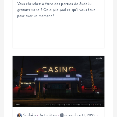
Vous cherchez à faire des parties de Sudoku
a
gratuitement ? On a pile-poil ce qu’il vous faut
pour tuer un moment !
r
t
i
c
l
e
Sadako
Actualités
novembre 11, 2025