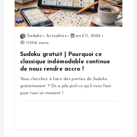
d
e
Sadako
Actualités
avril 11, 2026
l
11506 views
’
Sudoku gratuit | Pourquoi ce
classique indémodable continue
a
de nous rendre accro !
Vous cherchez à faire des parties de Sudoku
r
gratuitement ? On a pile-poil ce qu’il vous faut
pour tuer un moment !
t
i
c