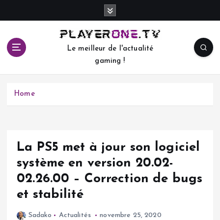
S
k
i
p
Le meilleur de l'actualité
t
gaming !
o
c
o
Home
n
t
e
n
t
La PS5 met à jour son logiciel
système en version 20.02-
02.26.00 – Correction de bugs
et stabilité
Sadako
Actualités
novembre 25, 2020