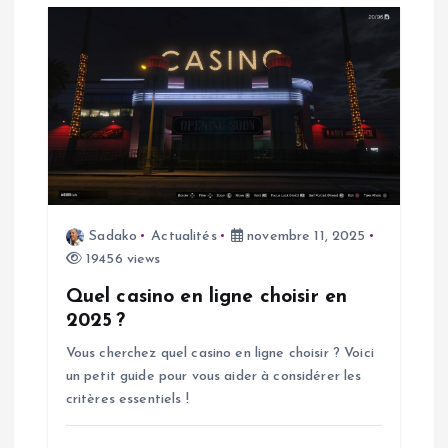
l
e
Sadako
Actualités
novembre 11, 2025
19456 views
Quel casino en ligne choisir en
2025 ?
Vous cherchez quel casino en ligne choisir ? Voici
un petit guide pour vous aider à considérer les
critères essentiels !