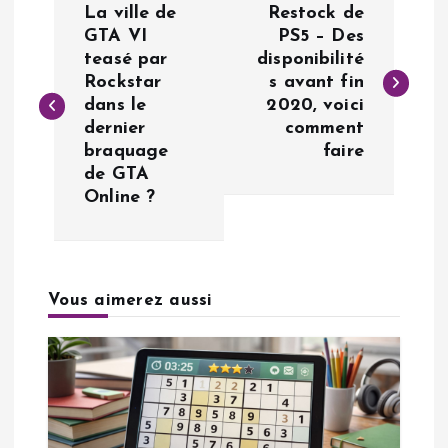
La ville de
Restock de
a
GTA VI
PS5 – Des
teasé par
disponibilité
Rockstar
s avant fin
v
dans le
2020, voici
dernier
comment
i
braquage
faire
de GTA
g
Online ?
a
t
Vous aimerez aussi
i
o
n