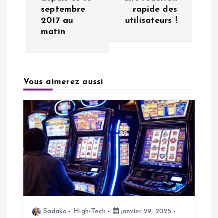
i
septembre
rapide des
2017 au
utilisateurs !
g
matin
a
t
Vous aimerez aussi
i
o
n
d
e
Sadako
High-Tech
janvier 29, 2025