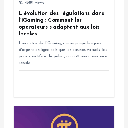
l
4389 views
’
L’évolution des régulations dans
l’iGaming : Comment les
a
opérateurs s’adaptent aux lois
locales
r
L’industrie de l’iGaming, qui regroupe les jeux
d’argent en ligne tels que les casinos virtuels, les
t
paris sportifs et le poker, connaît une croissance
rapide.
i
c
l
e