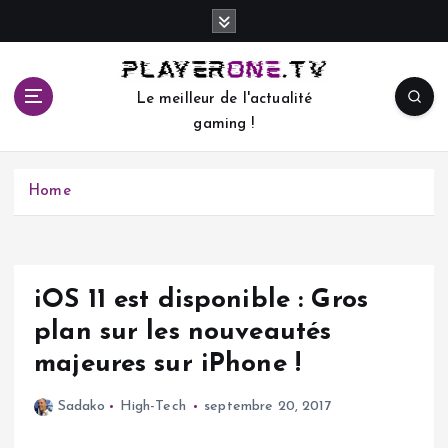
S
k
i
p
Le meilleur de l'actualité
t
gaming !
o
c
o
Home
n
t
e
n
t
iOS 11 est disponible : Gros
plan sur les nouveautés
majeures sur iPhone !
Sadako
High-Tech
septembre 20, 2017