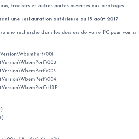
us, trackers et autres portes ouvertes aux piratages :
sant une restauration antérieure au 15 août 2017
e une recherche dans les dossiers de votre PC pour voir si l
Version\WbemPerf\001
tVersion\WbemPerf\002
tVersion\WbemPerf\003
tVersion\WbemPerf\004
ntVersion\WbemPerf\HBP
t)
t)