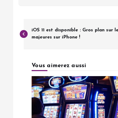
N
iOS 11 est disponible : Gros plan sur 
a
majeures sur iPhone !
v
Vous aimerez aussi
i
g
a
t