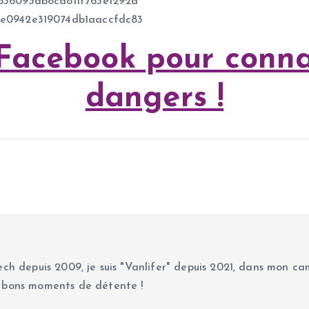
36093db8ca811f763e1292a
e0942e319074db1aaccfdc83
 Facebook pour conna
dangers !
ch depuis 2009, je suis "Vanlifer" depuis 2021, dans mon cam
 bons moments de détente !