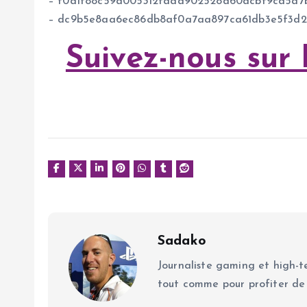
– f0d1f88c59a005312faad902528d60acbf9cd5a7b
– dc9b5e8aa6ec86db8af0a7aa897ca61db3e5f3d2
Suivez-nous sur
Sadako
Journaliste gaming et high-te
tout comme pour profiter de