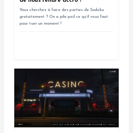
de nous rendre accro !
r
Vous cherchez à faire des parties de Sudoku
t
gratuitement ? On a pile-poil ce qu’il vous faut
pour tuer un moment !
i
c
l
e