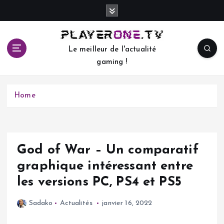
S
k
i
p
Le meilleur de l'actualité
t
gaming !
o
c
o
Home
n
t
e
n
t
God of War – Un comparatif
graphique intéressant entre
les versions PC, PS4 et PS5
Sadako
Actualités
janvier 16, 2022