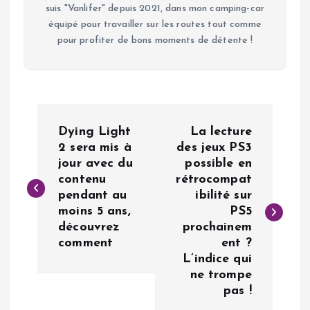
suis "Vanlifer" depuis 2021, dans mon camping-car
équipé pour travailler sur les routes tout comme
pour profiter de bons moments de détente !
N
Dying Light
La lecture
a
2 sera mis à
des jeux PS3
jour avec du
possible en
contenu
rétrocompat
v
pendant au
ibilité sur
moins 5 ans,
PS5
i
découvrez
prochainem
comment
ent ?
g
L’indice qui
ne trompe
a
pas !