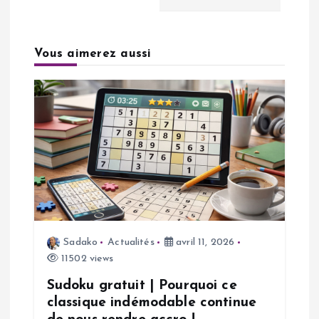
t
i
Vous aimerez aussi
o
n
d
e
l
Sadako
Actualités
avril 11, 2026
’
11502 views
a
Sudoku gratuit | Pourquoi ce
classique indémodable continue