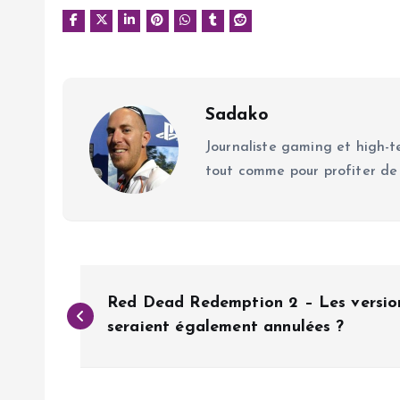
Sadako
Journaliste gaming et high-te
tout comme pour profiter de
N
Red Dead Redemption 2 – Les versio
a
seraient également annulées ?
v