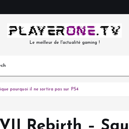
Le meilleur de l'actualité gaming !
ech
ique pourquoi il ne sortira pas sur PS4
VII Rebirth – Sq