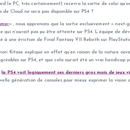
ard le PC, très certainement) recevra la sortie de celui qu
s de Cloud ne sera pas disponible sur PS4 ?
amer
« , nous apprenons que la sortie exclusivement « next-
ue qui n’aurait pas pu être atteinte sur PS4. L’équipe de d
é à une éviction de Final Fantasy VII Rebirth sur PlayStati
nori Kitase explique en effet qu’en raison de la nature ouv
ables sur PS4, et que cela aurait été un vrai handicap pour
,
la PS4 voit logiquement ses derniers gros mois de jeux v
ouvelle génération de consoles pour mieux exprimer la vision 