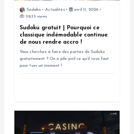
l
Sadako
Actualités
avril 11, 2026
’
11635 views
a
Sudoku gratuit | Pourquoi ce
classique indémodable continue
de nous rendre accro !
r
Vous cherchez à faire des parties de Sudoku
t
gratuitement ? On a pile-poil ce qu’il vous faut
pour tuer un moment !
i
c
l
e