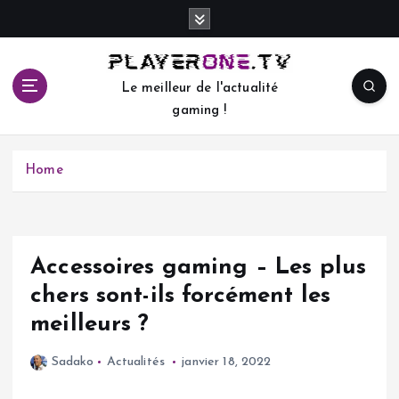
S
k
i
p
Le meilleur de l'actualité
t
gaming !
o
c
o
Home
n
t
e
n
t
Accessoires gaming – Les plus
chers sont-ils forcément les
meilleurs ?
Sadako
Actualités
janvier 18, 2022