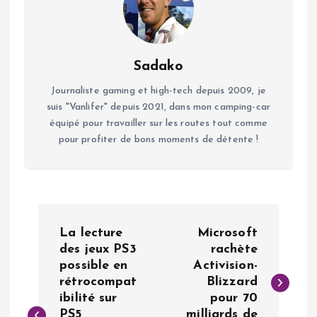
Sadako
Journaliste gaming et high-tech depuis 2009, je
suis "Vanlifer" depuis 2021, dans mon camping-car
équipé pour travailler sur les routes tout comme
pour profiter de bons moments de détente !
N
La lecture
Microsoft
a
des jeux PS3
rachète
possible en
Activision-
rétrocompat
Blizzard
v
ibilité sur
pour 70
PS5
milliards de