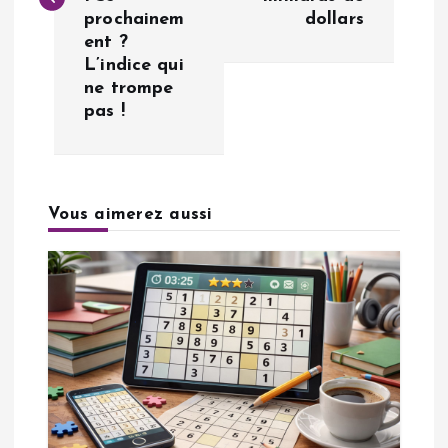
i
prochainem
dollars
ent ?
g
L’indice qui
ne trompe
a
pas !
t
i
Vous aimerez aussi
o
n
d
e