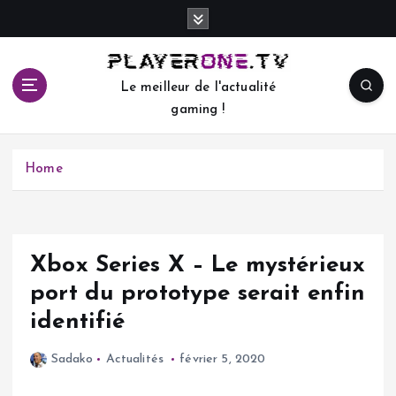
S
k
i
p
Le meilleur de l'actualité
t
gaming !
o
c
o
Home
n
t
e
n
t
Xbox Series X – Le mystérieux
port du prototype serait enfin
identifié
Sadako
Actualités
février 5, 2020