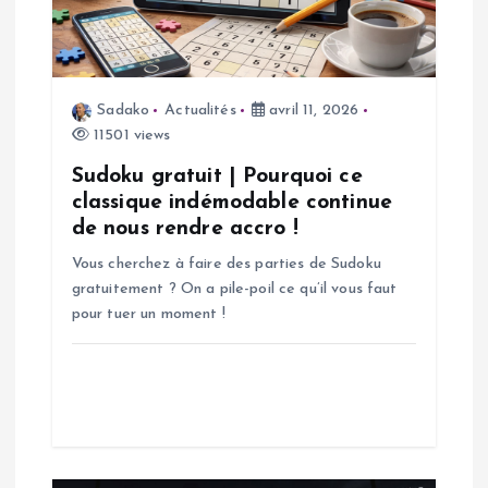
n
d
Sadako
Actualités
avril 11, 2026
e
11501 views
l
Sudoku gratuit | Pourquoi ce
classique indémodable continue
’
de nous rendre accro !
Vous cherchez à faire des parties de Sudoku
a
gratuitement ? On a pile-poil ce qu’il vous faut
pour tuer un moment !
r
t
i