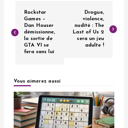
N
Rockstar
Drogue,
a
Games –
violence,
Dan Houser
nudité : The
démissionne,
Last of Us 2
v
la sortie de
sera un jeu
GTA VI se
adulte !
i
fera sans lui
g
a
Vous aimerez aussi
t
i
o