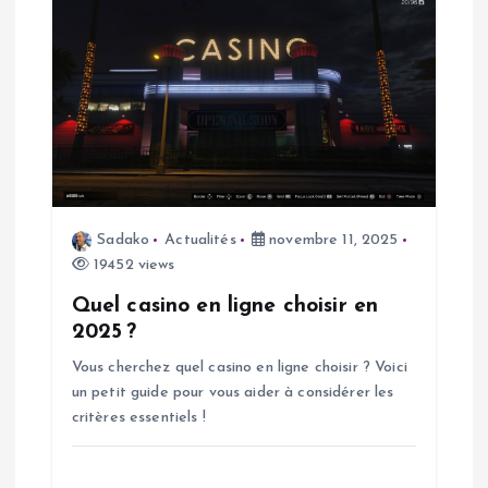
c
l
e
Sadako
Actualités
novembre 11, 2025
19452 views
Quel casino en ligne choisir en
2025 ?
Vous cherchez quel casino en ligne choisir ? Voici
un petit guide pour vous aider à considérer les
critères essentiels !