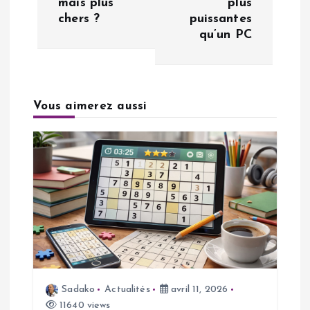
mais plus
plus
i
chers ?
puissantes
qu’un PC
g
a
Vous aimerez aussi
t
i
o
n
d
e
Sadako
Actualités
avril 11, 2026
11640 views