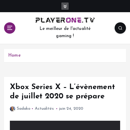
S
k
i
p
Le meilleur de l'actualité
t
gaming !
o
c
o
Home
n
t
e
n
t
Xbox Series X – L’évènement
de juillet 2020 se prépare
Sadako
Actualités
juin 24, 2020