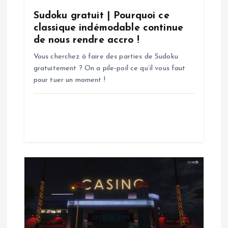
l
Sudoku gratuit | Pourquoi ce
’
classique indémodable continue
de nous rendre accro !
a
Vous cherchez à faire des parties de Sudoku
gratuitement ? On a pile-poil ce qu’il vous faut
r
pour tuer un moment !
t
i
c
l
e