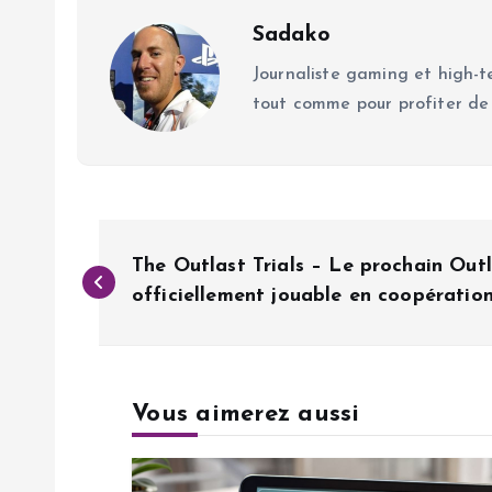
Sadako
Journaliste gaming et high-te
tout comme pour profiter de
N
The Outlast Trials – Le prochain Out
a
officiellement jouable en coopération
v
Vous aimerez aussi
i