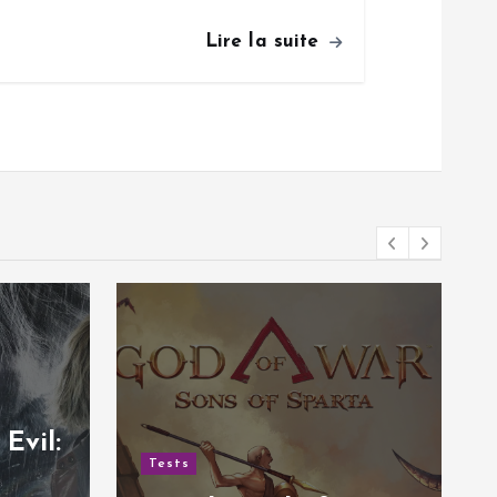
Lire la suite
Tests
Test de Hail to the
Rainbow | Une