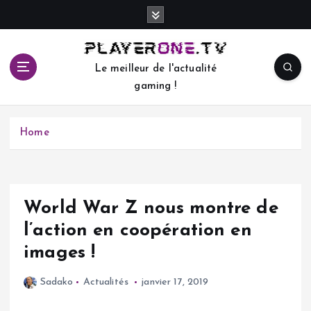
S
k
i
p
Le meilleur de l'actualité
t
gaming !
o
c
o
Home
n
t
e
n
t
World War Z nous montre de
l’action en coopération en
images !
Sadako
Actualités
janvier 17, 2019