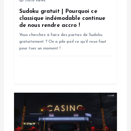
11616 views
l
Sudoku gratuit | Pourquoi ce
classique indémodable continue
’
de nous rendre accro !
Vous cherchez à faire des parties de Sudoku
a
gratuitement ? On a pile-poil ce qu’il vous faut
pour tuer un moment !
r
t
i
c
l
e