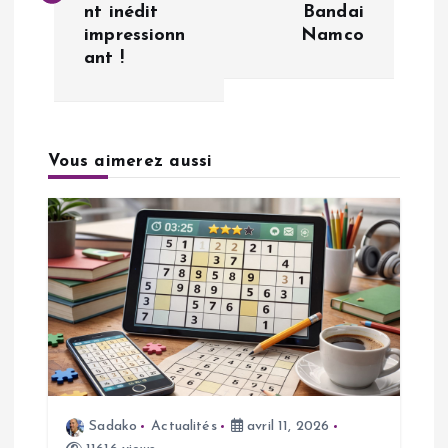
v
nt inédit
Bandai
impressionn
Namco
i
ant !
g
a
Vous aimerez aussi
t
i
o
n
d
Sadako
Actualités
avril 11, 2026
e