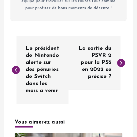
équipé pour travailler sur les routes tout comme
pour profiter de bons moments de détente !
N
Le président
La sortie du
a
de Nintendo
PSVR 2
alerte sur
pour la PS5
des pénuries
en 2022 se
v
de Switch
précise ?
dans les
i
mois à venir
g
a
Vous aimerez aussi
t