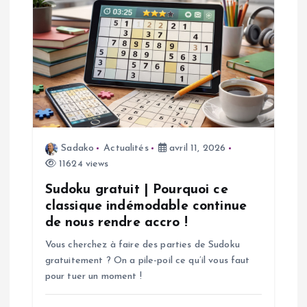
i
o
n
d
Sadako
Actualités
avril 11, 2026
e
11624 views
l
Sudoku gratuit | Pourquoi ce
classique indémodable continue
’
de nous rendre accro !
Vous cherchez à faire des parties de Sudoku
a
gratuitement ? On a pile-poil ce qu’il vous faut
pour tuer un moment !
r