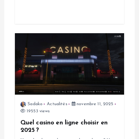
t
i
c
l
e
Sadako
Actualités
novembre 11, 2025
19553 views
Quel casino en ligne choisir en
2025 ?