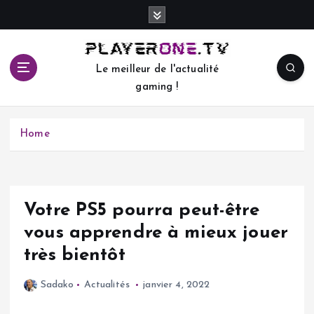
S
k
i
p
Le meilleur de l'actualité
t
gaming !
o
c
o
Home
n
t
e
n
t
Votre PS5 pourra peut-être
vous apprendre à mieux jouer
très bientôt
Sadako
Actualités
janvier 4, 2022