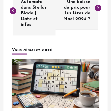
a
Automata
Une baisse
dans Stellar
de prix pour
Blade |
les fêtes de
v
Date et
Noël 2024 ?
infos
i
g
a
Vous aimerez aussi
t
i
o
n