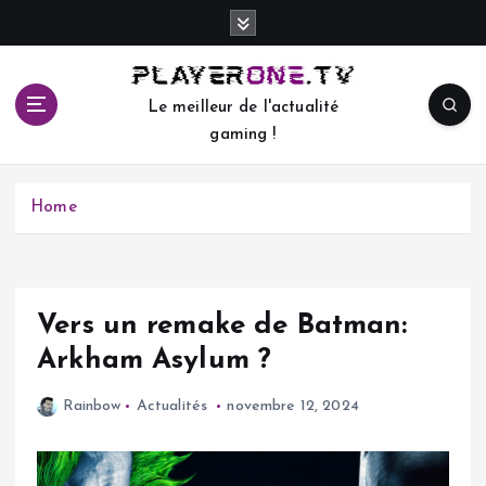
S
k
i
p
Le meilleur de l'actualité
t
gaming !
o
c
o
Home
n
t
e
n
t
Vers un remake de Batman:
Arkham Asylum ?
Rainbow
Actualités
novembre 12, 2024