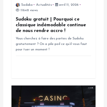
d
Sadako
Actualités
avril 11, 2026
11648 views
e
Sudoku gratuit | Pourquoi ce
l
classique indémodable continue
de nous rendre accro !
’
Vous cherchez à faire des parties de Sudoku
gratuitement ? On a pile-poil ce qu’il vous faut
a
pour tuer un moment !
r
t
i
c