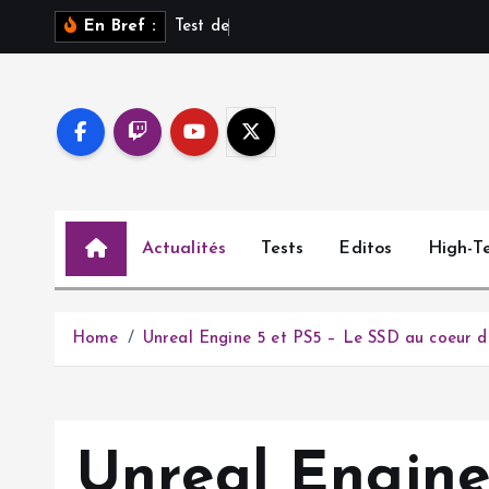
S
T
e
s
t
d
e
S
a
r
o
s
En Bref :
k
i
p
t
o
c
o
Actualités
Tests
Editos
High-T
n
t
e
n
Home
Unreal Engine 5 et PS5 – Le SSD au coeur 
t
Unreal Engine