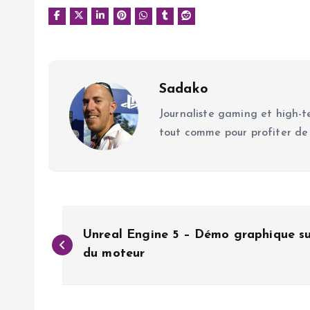
Sadako
Journaliste gaming et high-te
tout comme pour profiter de
N
Unreal Engine 5 – Démo graphique su
a
du moteur
v