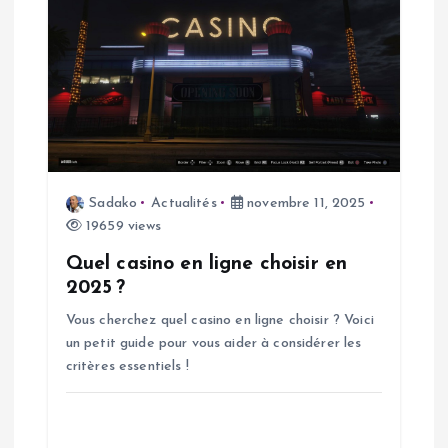
l
e
Sadako
Actualités
novembre 11, 2025
19659 views
Quel casino en ligne choisir en
2025 ?
Vous cherchez quel casino en ligne choisir ? Voici
un petit guide pour vous aider à considérer les
critères essentiels !