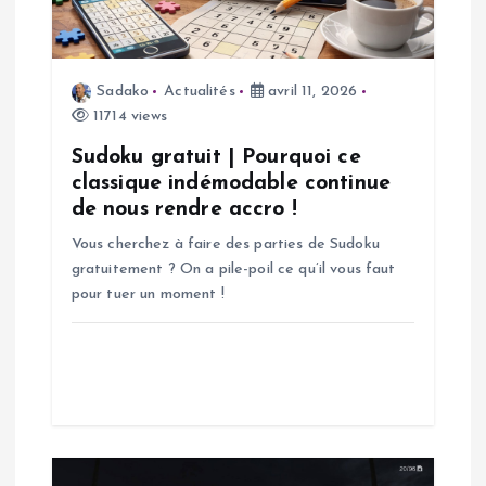
n
d
Sadako
Actualités
avril 11, 2026
e
11714 views
l
Sudoku gratuit | Pourquoi ce
classique indémodable continue
’
de nous rendre accro !
Vous cherchez à faire des parties de Sudoku
a
gratuitement ? On a pile-poil ce qu’il vous faut
pour tuer un moment !
r
t
i
c