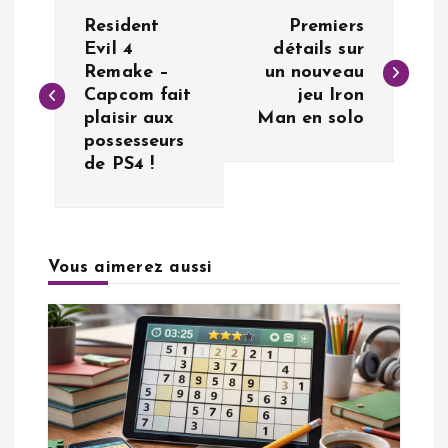
N
Resident
Premiers
a
Evil 4
détails sur
Remake –
un nouveau
Capcom fait
jeu Iron
v
plaisir aux
Man en solo
possesseurs
i
de PS4 !
g
a
Vous aimerez aussi
t
i
o