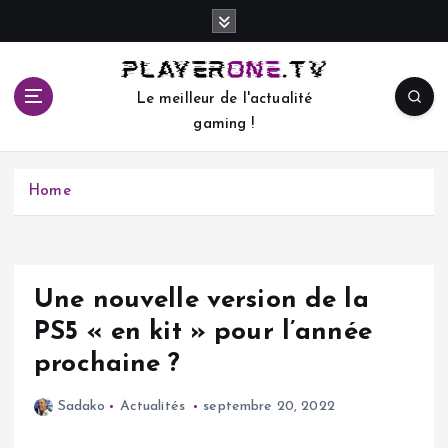
S
k
i
p
Le meilleur de l'actualité
t
gaming !
o
c
o
Home
n
t
e
n
t
Une nouvelle version de la
PS5 « en kit » pour l’année
prochaine ?
Sadako
Actualités
septembre 20, 2022